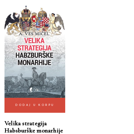
DODAJ U KORPU
Velika strategija
Habsburške monarhije