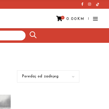
0
0.00
KM
Prazna korpa.
Poredaj od zadnjeg