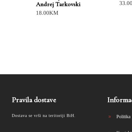
33.0
Andrej Tarkovski
18.00
KM
Pravila dostave
Informac
Dostava se vrši na teritoriji BiH.
Politika 