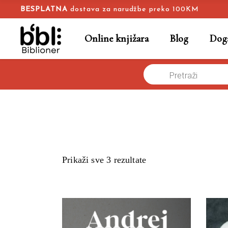
BESPLATNA
dostava za narudžbe preko 100KM
Online knjižara
Blog
Doga
Products
Naslovna
/
search
Prikaži sve 3 rezultate