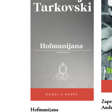
DODAJ U KORPU
Zape
Andr
Hofmanijana