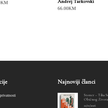
Andrej Tarkovski
0
KM
66.00
KM
ije
Najnoviji članci
Stoner – Tiha 
privatnosti
Običnog Život
22/01/2026