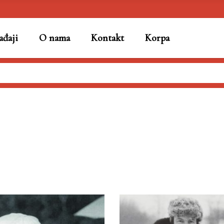
đaji
O nama
Kontakt
Korpa