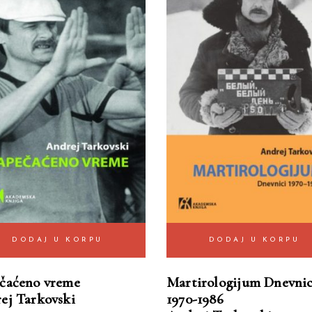
DODAJ U KORPU
DODAJ U KORPU
čaćeno vreme
Martirologijum Dnevnic
ej Tarkovski
1970-1986