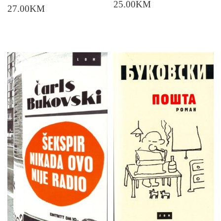
25.00
KM
27.00
KM