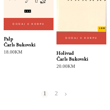
DODAJ U KORPU
Palp
DODAJ U KORPU
Čarls Bukovski
18.00
KM
Holivud
Čarls Bukovski
20.00
KM
1
2