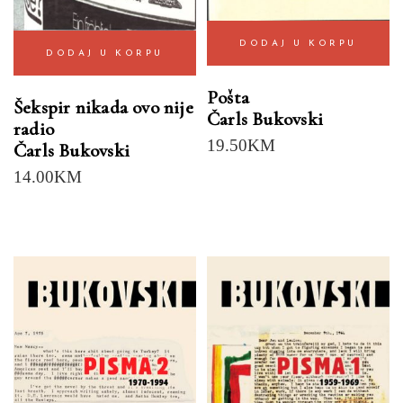
DODAJ U KORPU
DODAJ U KORPU
Pošta
Šekspir nikada ovo nije
Čarls Bukovski
radio
19.50
KM
Čarls Bukovski
14.00
KM