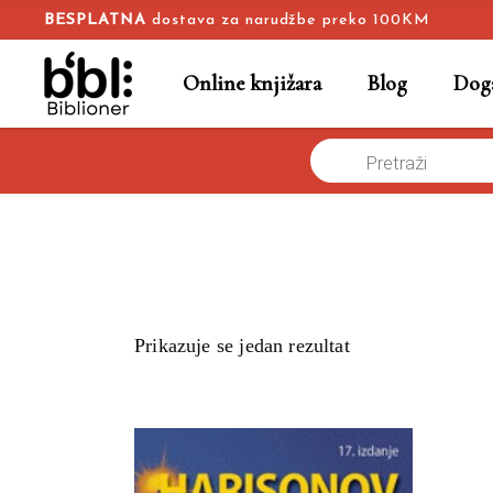
BESPLATNA
dostava za narudžbe preko 100KM
Online knjižara
Blog
Doga
Products
Naslovna
/
search
Prikazuje se jedan rezultat