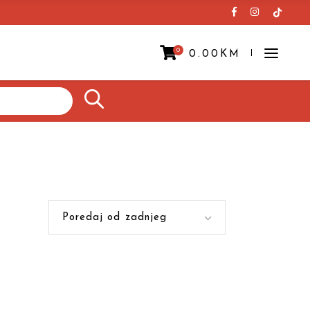
0
0.00
KM
Prazna korpa.
Poredaj od zadnjeg