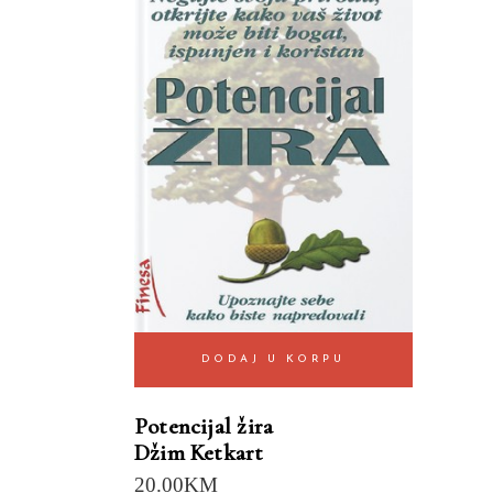
DODAJ U KORPU
Potencijal žira
Džim Ketkart
20.00
KM