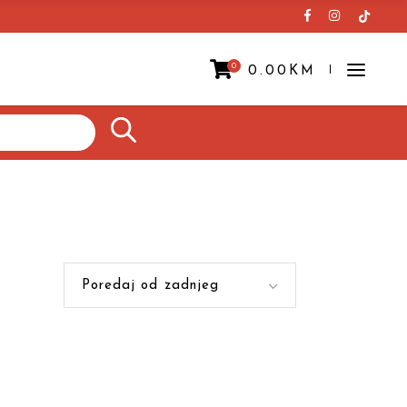
0
0.00
KM
Prazna korpa.
Poredaj od zadnjeg