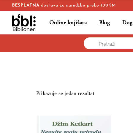
BESPLATNA
dostava za narudžbe preko 100KM
Online knjižara
Blog
Doga
Products
Naslovna
/
search
Prikazuje se jedan rezultat