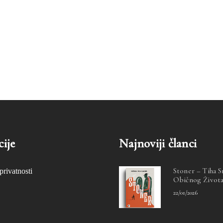
ije
Najnoviji članci
Stoner – Tiha 
privatnosti
Običnog Život
22/01/2026