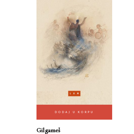
DODAJ U KORPU
Gilgameš