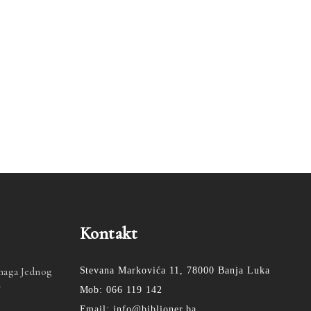
Kontakt
Snaga Jednog
Stevana Markovića 11, 78000 Banja Luka
a
Mob: 066 119 142
Email: info@biblioner.ba