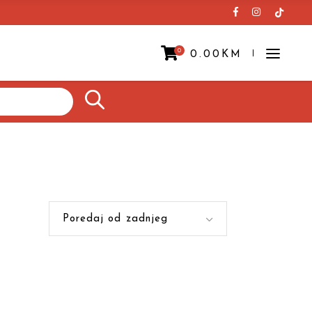
0
0.00
KM
Prazna korpa.
Poredaj od zadnjeg