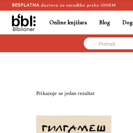
BESPLATNA
dostava za narudžbe preko 100KM
Online knjižara
Blog
Doga
Products
Naslovna
/
search
Prikazuje se jedan rezultat