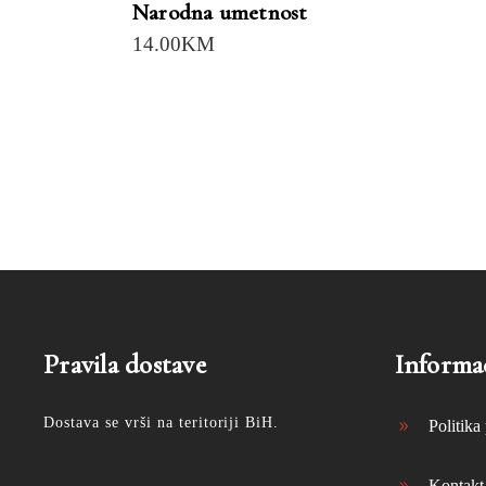
Narodna umetnost
14.00
KM
Pravila dostave
Informac
Dostava se vrši na teritoriji BiH.
Politika 
Kontakt