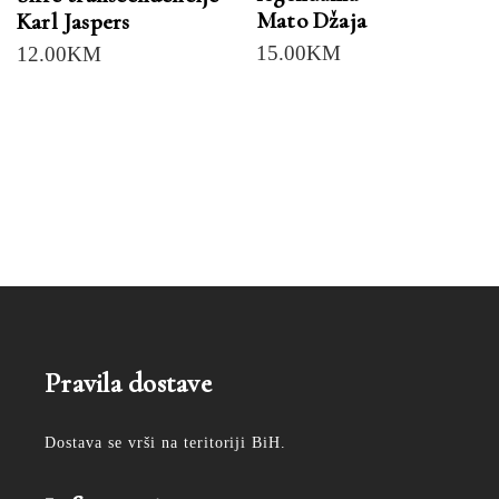
Mato Džaja
Karl Jaspers
15.00
KM
12.00
KM
Pravila dostave
Dostava se vrši na teritoriji BiH.