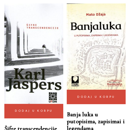
DODAJ U KORPU
DODAJ U KORPU
Banja luka u
putopisima, zapisimai i
legendama
Šifre transcendencije