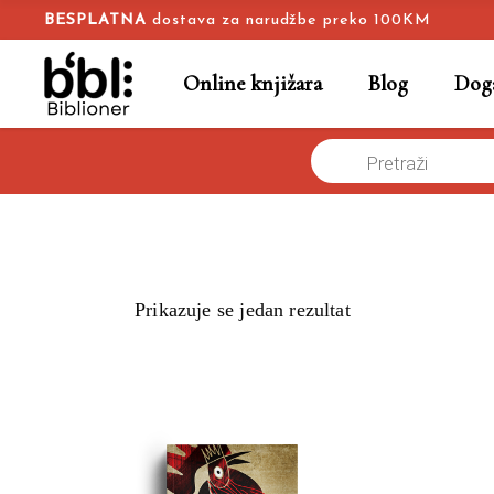
BESPLATNA
dostava za narudžbe preko 100KM
Online knjižara
Blog
Doga
Products
Naslovna
/
Online knjižara
/
Dečak sa crnim petlom
search
Prikazuje se jedan rezultat