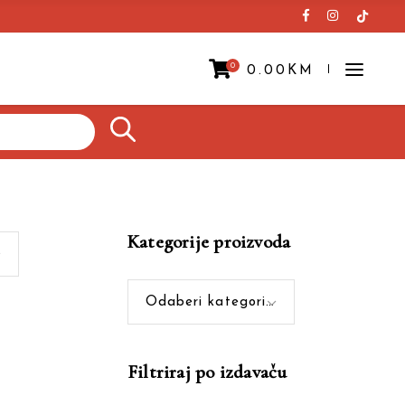
0
0.00
KM
Prazna korpa.
Kategorije proizvoda
Odaberi kategoriju
Filtriraj po izdavaču