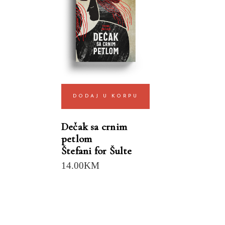
DODAJ U KORPU
Dečak sa crnim
petlom
Štefani for Šulte
14.00
KM