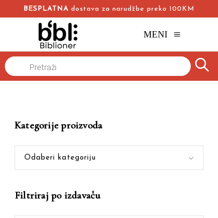
BESPLATNA
dostava za narudžbe preko 100KM
MENI
Products
Naslovna
/
Online knjižara
/
engleski realizam
search
Kategorije proizvoda
Odaberi kategoriju
Filtriraj po izdavaču