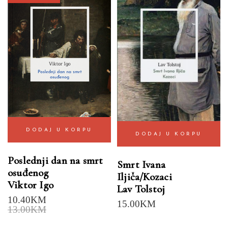
DODAJ U KORPU
DODAJ U KORPU
Poslednji dan na smrt
Smrt Ivana
osuđenog
Iljiča/Kozaci
Viktor Igo
Lav Tolstoj
10.40
KM
15.00
KM
13.00
KM