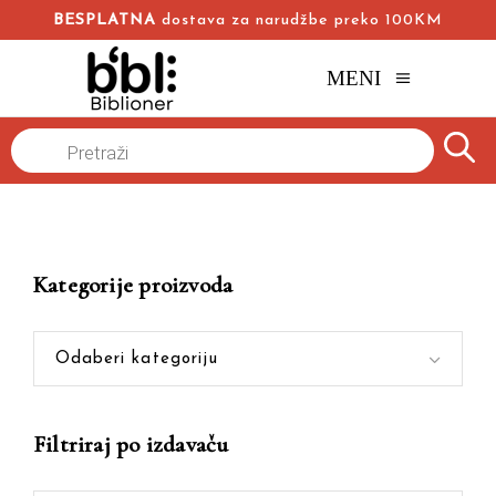
BESPLATNA
dostava za narudžbe preko 100KM
MENI
Products
Naslovna
/
Online knjižara
/
filozofska novela
search
Kategorije proizvoda
Odaberi kategoriju
Filtriraj po izdavaču