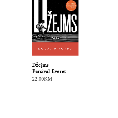
DODAJ U KORPU
Džejms
Persival Everet
22.00
KM