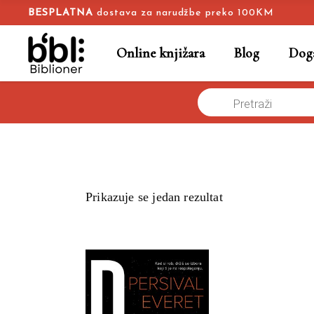
BESPLATNA
dostava za narudžbe preko 100KM
Online knjižara
Blog
Doga
Products
Naslovna
/
Online knjižara
/
identitet i sloboda
search
Prikazuje se jedan rezultat