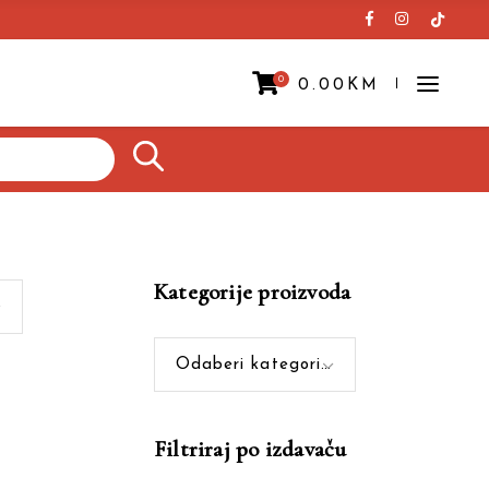
0
0.00
KM
Prazna korpa.
Kategorije proizvoda
Odaberi kategoriju
Filtriraj po izdavaču