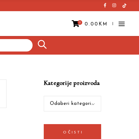
0
0.00
KM
Prazna korpa.
Kategorije proizvoda
Odaberi kategoriju
OČISTI