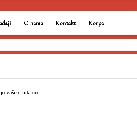
đaji
O nama
Kontakt
Korpa
aju vašem odabiru.