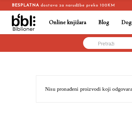
BESPLATNA
dostava za narudžbe preko 100KM
Online knjižara
Blog
Doga
Products
Naslovna
/
Online knjižara
/
imati hrabrosti ne svideti se drugima
search
Nisu pronađeni proizvodi koji odgovar