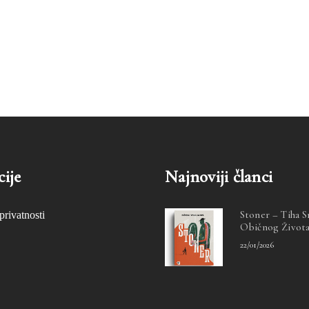
ije
Najnoviji članci
Stoner – Tiha 
privatnosti
Običnog Život
22/01/2026