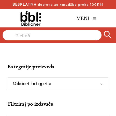
BESPLATNA
dostava za narudžbe preko 100KM
MENI
Products
Naslovna
/
Online knjižara
/
Iz života ptica
search
Kategorije proizvoda
Odaberi kategoriju
Filtriraj po izdavaču