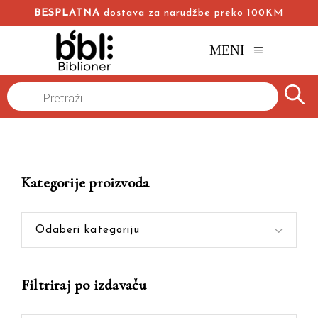
BESPLATNA
dostava za narudžbe preko 100KM
MENI
Products
Naslovna
/
Online knjižara
/
Ja sam smrt
search
Kategorije proizvoda
Odaberi kategoriju
Filtriraj po izdavaču