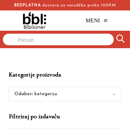
BESPLATNA
dostava za narudžbe preko 100KM
MENI
Products
Naslovna
/
Online knjižara
/
Kod kuće je najgore
search
Kategorije proizvoda
Odaberi kategoriju
Filtriraj po izdavaču