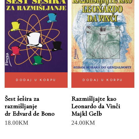
DODAJ U KORPU
DODAJ U KORPU
Šest šešira za
Razmišljajte kao
razmišljanje
Leonardo da Vinči
dr Edvard de Bono
Majkl Gelb
18.00
KM
24.00
KM