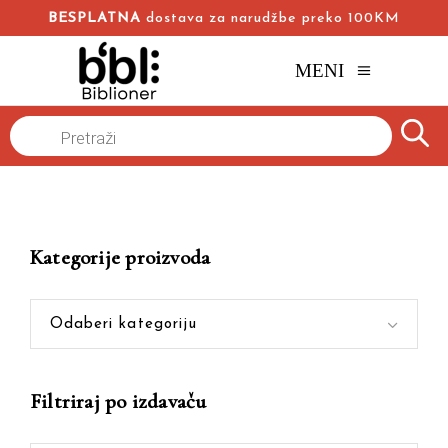
BESPLATNA
dostava za narudžbe preko 100KM
MENI
Products
Naslovna
/
Online knjižara
/
kreativno razmišljanje
search
Kategorije proizvoda
Odaberi kategoriju
Filtriraj po izdavaču