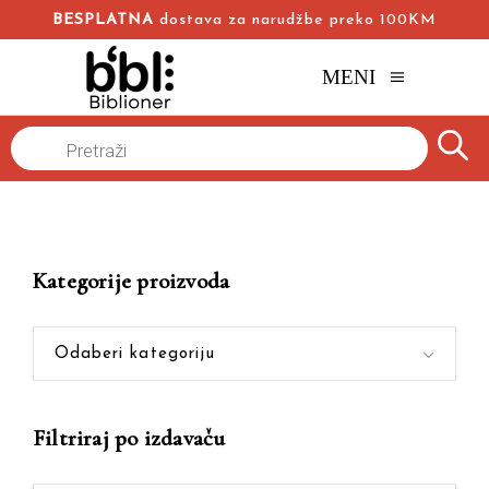
BESPLATNA
dostava za narudžbe preko 100KM
MENI
Products
Naslovna
/
Online knjižara
/
Novinarski tekstovi
search
Kategorije proizvoda
Odaberi kategoriju
Filtriraj po izdavaču