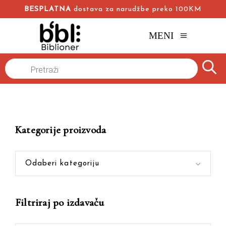
BESPLATNA
dostava za narudžbe preko 100KM
MENI
Products
Naslovna
/
Online knjižara
/
Pančatantra
search
Kategorije proizvoda
Odaberi kategoriju
Filtriraj po izdavaču