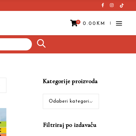
0
0.00
KM
Prazna korpa.
Kategorije proizvoda
Odaberi kategoriju
Filtriraj po izdavaču