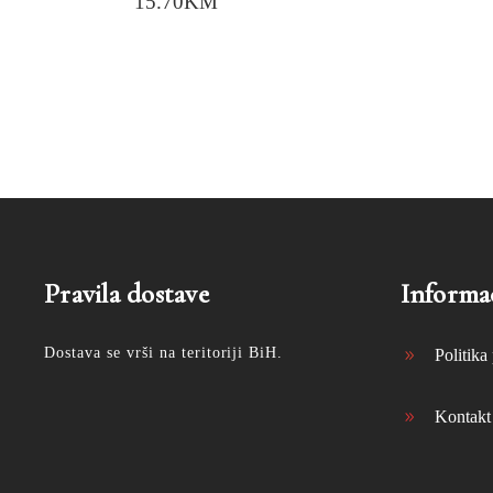
15.70
KM
Pravila dostave
Informac
Dostava se vrši na teritoriji BiH.
Politika 
Kontakt