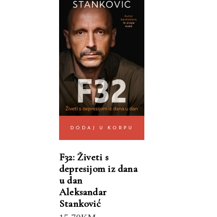
DODAJ U KORPU
F32: Živeti s
depresijom iz dana
u dan
Aleksandar
Stanković