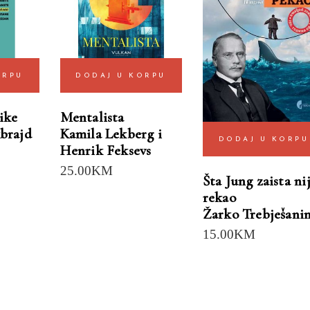
ORPU
DODAJ U KORPU
ike
Mentalista
brajd
Kamila Lekberg i
DODAJ U KORPU
Henrik Feksevs
25.00
KM
Šta Jung zaista ni
rekao
Žarko Trebješani
15.00
KM