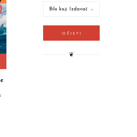
Bilo koji Izdavač
OČISTI
❦
je
n