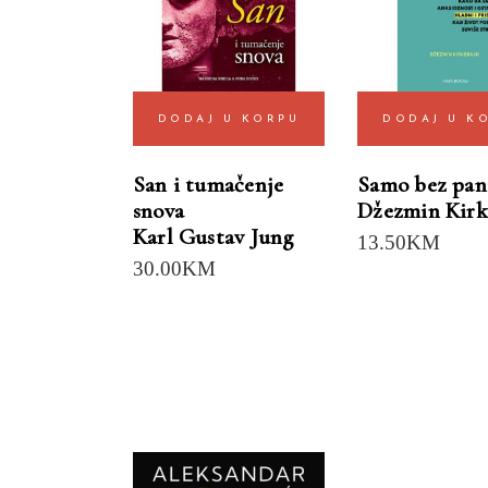
DODAJ U KORPU
DODAJ U K
San i tumačenje
Samo bez pan
snova
Džezmin Kirk
Karl Gustav Jung
13.50
KM
30.00
KM