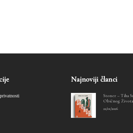
ije
Najnoviji članci
Stoner – Tiha 
privatnosti
Običnog Život
22/01/2026