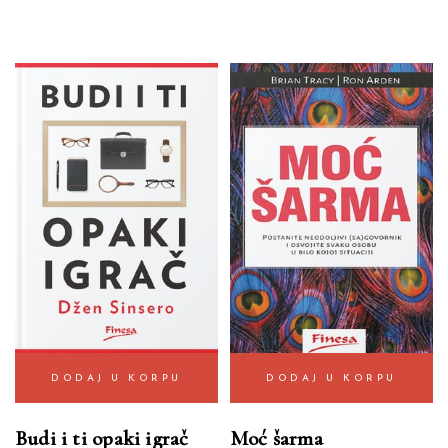
DODAJ U KORPU
DODAJ U KORPU
Budi i ti opaki igrač
Moć šarma