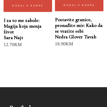
DODAJ U KORPU
DODAJ U KORPU
Postavite granice,
I za to me zabole:
pronađite mir: Kako da
Magija koja menja
se vratite sebi
život
Nedra Glover Tavab
Sara Najt
18.90
KM
12.70
KM