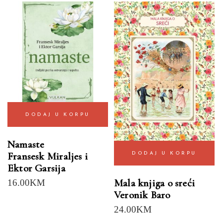
DODAJ U KORPU
Namaste
Fransesk Miraljes i
DODAJ U KORPU
Ektor Garsija
Mala knjiga o sreći
16.00
KM
Veronik Baro
24.00
KM