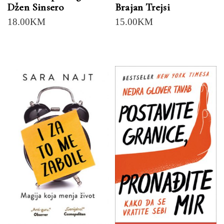
Džen Sinsero
Brajan Trejsi
18.00
KM
15.00
KM