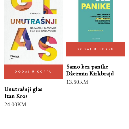
DODAJ U KORPU
Samo bez panike
Džezmin Kirkbrajd
DODAJ U KORPU
13.50
KM
Unutrašnji glas
Itan Kros
24.00
KM