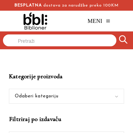
BESPLATNA
dostava za narudžbe preko 100KM
MENI
Products
Naslovna
/
Online knjižara
/
samopomoć
search
Kategorije proizvoda
Odaberi kategoriju
Filtriraj po izdavaču