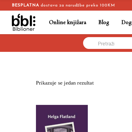
BESPLATNA
dostava za narudžbe preko 100KM
Online knjižara
Blog
Doga
Products
Naslovna
/
Online knjižara
/
savremeni porodični roman
search
Prikazuje se jedan rezultat