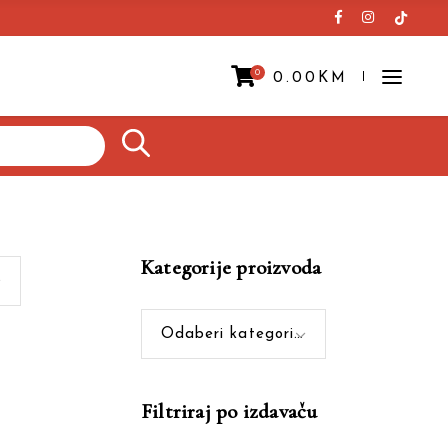
0
0.00
KM
Prazna korpa.
Kategorije proizvoda
Odaberi kategoriju
Filtriraj po izdavaču