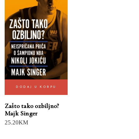
DODAJ U KORPU
Zašto tako ozbiljno?
Majk Singer
25.20
KM