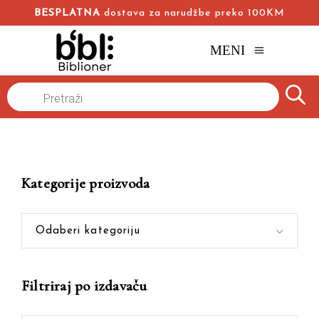
BESPLATNA
dostava za narudžbe preko 100KM
MENI
Products
Naslovna
/
Online knjižara
/
sport
search
Kategorije proizvoda
Odaberi kategoriju
Filtriraj po izdavaču