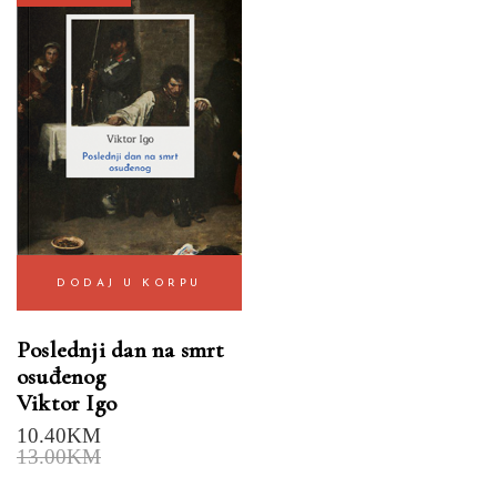
DODAJ U KORPU
Poslednji dan na smrt
osuđenog
Viktor Igo
10.40
KM
13.00
KM