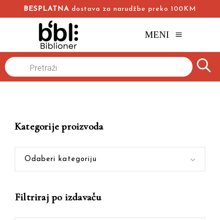
BESPLATNA
dostava za narudžbe preko 100KM
MENI
Products
Naslovna
/
Online knjižara
/
Viktor Igo
search
Kategorije proizvoda
Odaberi kategoriju
Filtriraj po izdavaču