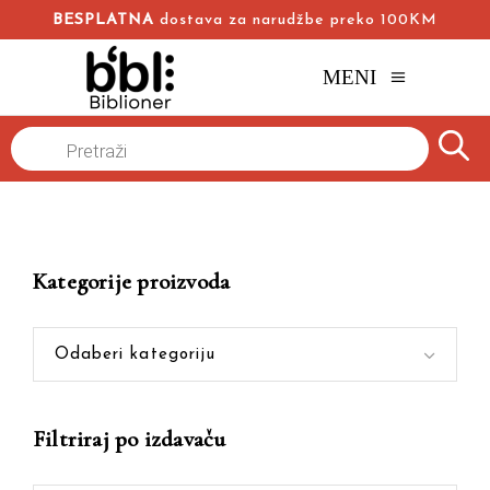
BESPLATNA
dostava za narudžbe preko 100KM
MENI
Products
Naslovna
/
Online knjižara
/
Vremensko sklonište
search
Kategorije proizvoda
Odaberi kategoriju
Filtriraj po izdavaču