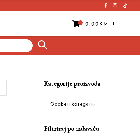
0
0.00
KM
Prazna korpa.
Kategorije proizvoda
Odaberi kategoriju
Filtriraj po izdavaču