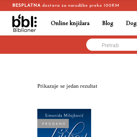
BESPLATNA
dostava za narudžbe preko 100KM
Online knjižara
Blog
Doga
Products
Naslovna
/
Online knjižara
/
zavisnost
search
Prikazuje se jedan rezultat
PRODANO