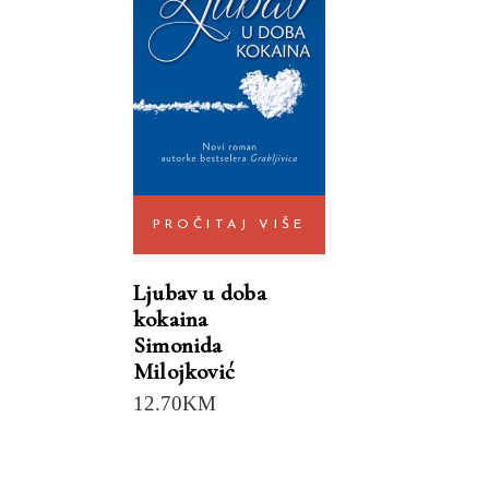
PROČITAJ VIŠE
Ljubav u doba
kokaina
Simonida
Milojković
12.70
KM