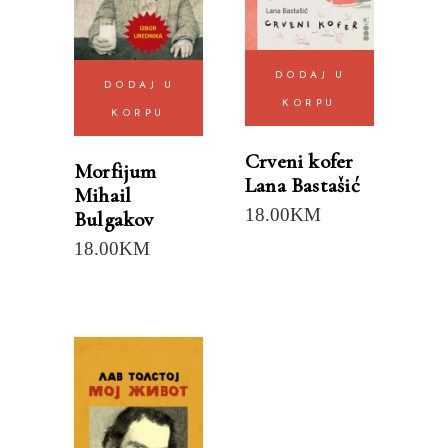
DODAJ U
DODAJ U
KORPU
KORPU
Crveni kofer
Morfijum
Lana Bastašić
Mihail
18.00
KM
Bulgakov
18.00
KM