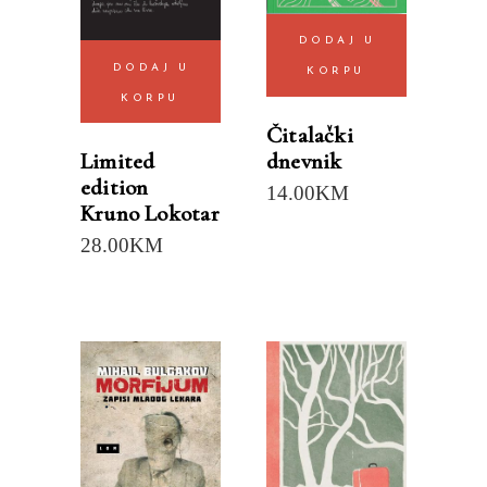
DODAJ U
DODAJ U
KORPU
KORPU
Čitalački
dnevnik
Limited
edition
14.00
KM
Kruno Lokotar
28.00
KM