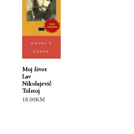
DODAJ U
KORPU
Moj život
Lav
Nikolajevič
Tolstoj
18.00
KM