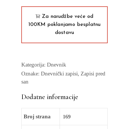
quantity
Za narudžbe veće od
100KM poklanjamo besplatnu
dostavu
Kategorija:
Dnevnik
Oznake:
Dnevnički zapisi
,
Zapisi pred
san
Dodatne informacije
Broj strana
169