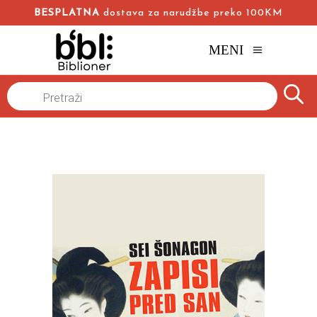
BESPLATNA
dostava za narudžbe preko 100KM
MENI
Naslovna
/
Online knjižara
/
Dnevnik
/
Products
search
Zapisi pred san
Sei Šonagon