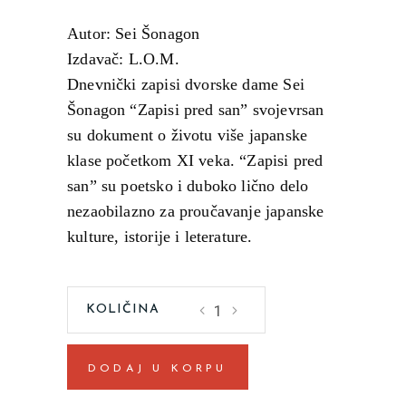
Autor: Sei Šonagon
Izdavač: L.O.M.
Dnevnički zapisi dvorske dame Sei
Šonagon “Zapisi pred san” svojevrsan
su dokument o životu više japanske
klase početkom XI veka. “Zapisi pred
san” su poetsko i duboko lično delo
nezaobilazno za proučavanje japanske
kulture, istorije i leterature.
Zapisi
pred
san
DODAJ U KORPU
Sei
Šonagon