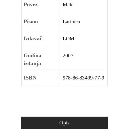
Povez
Mek
Pismo
Latinica
Izdavač
LOM
Godina
2007
izdanja
ISBN
978‑86‑83499‑77‑9
Opis