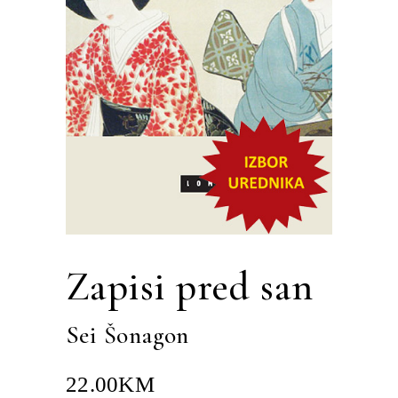
Zapisi pred san
Sei Šonagon
22.00
KM