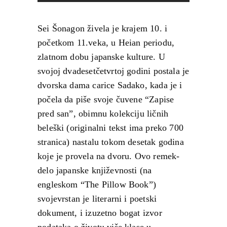
Sei Šonagon živela je krajem 10. i
početkom 11.veka, u Heian periodu,
zlatnom dobu japanske kulture. U
svojoj dvadesetčetvrtoj godini postala je
dvorska dama carice Sadako, kada je i
počela da piše svoje čuvene “Zapise
pred san”, obimnu kolekciju ličnih
beleški (originalni tekst ima preko 700
stranica) nastalu tokom desetak godina
koje je provela na dvoru. Ovo remek-
delo japanske književnosti (na
engleskom “The Pillow Book”)
svojevrstan je literarni i poetski
dokument, i izuzetno bogat izvor
podataka o životu više klase u