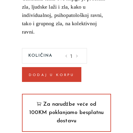
zla, ljudske laži i zla, kako u
individualnoj, psihopatološkoj ravni,
tako i grupnog zla, na kolektivnoj
ravni.
Ljudi
laži
quantity
DODAJ U KORPU
Za narudžbe veće od
100KM poklanjamo besplatnu
dostavu