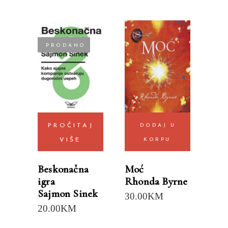
PRODANO
PROČITAJ
DODAJ U
VIŠE
KORPU
Beskonačna
Moć
igra
Rhonda Byrne
Sajmon Sinek
30.00
KM
20.00
KM