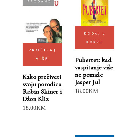
PRODANO
DODAJ U
KORPU
PROČITAJ
Pubertet: kad
VIŠE
vaspitanje više
ne pomaže
Kako preživeti
Jasper Jul
svoju porodicu
Robin Skiner i
18.00
KM
Džon Kliz
18.00
KM