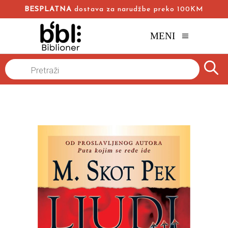
BESPLATNA
dostava za narudžbe preko 100KM
MENI
Naslovna
/
Online knjižara
/
Popularna psihologija
/
Products
search
Ljudi laži
Skot Pek