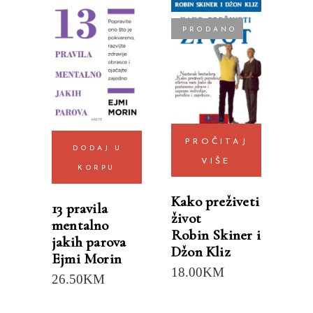
PRODANO
PROČITAJ
DODAJ U
VIŠE
KORPU
Kako preživeti
13 pravila
život
mentalno
Robin Skiner i
jakih parova
Džon Kliz
Ejmi Morin
18.00
KM
26.50
KM