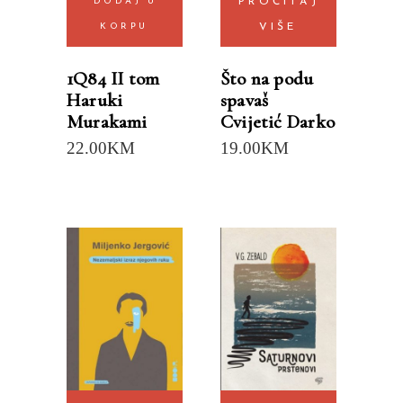
DODAJ U
PROČITAJ
KORPU
VIŠE
1Q84 II tom
Što na podu
Haruki
spavaš
Murakami
Cvijetić Darko
22.00
KM
19.00
KM