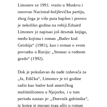
Limonov se 1991. vratio u Moskvu i
osnovao Nacional-boljševičku partiju,
zbog čega je više puta hapšen i proveo
je nekoliko godina na robiji.Eduard
Limonov je napisao još desetak knjiga,
među kojima i roman „Batler kod
Getsbija“ (1981), kao i roman o svom
povratku u Rusiju: „Stranac u rodnom
gradu“ (1992).
Dok je pokušavao da nađe izdavača za
„Ja, Edička“, Limonov je tri godine
radio kao batler kod američkog
multimilionera u Njujorku, i u tom
periodu nastao je: „Dnevnik gubitnika“,
iz kojeg je mnogo toga ušlo u roman