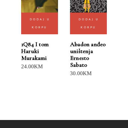
DODAJ U
DODAJ U
KORPU
KORPU
1Q84 I tom
Abadon anđeo
Haruki
uništenja
Murakami
Ernesto
Sabato
24.00
KM
30.00
KM