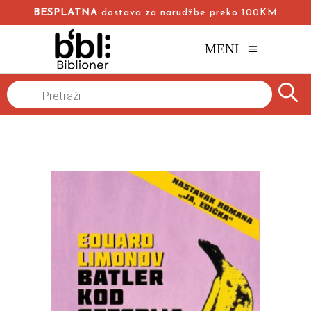
BESPLATNA
dostava za narudžbe preko 100KM
MENI
Naslovna
/
Online knjižara
/
Romani
/
Products
search
Batler kod Getsbija
Eduard Limonov