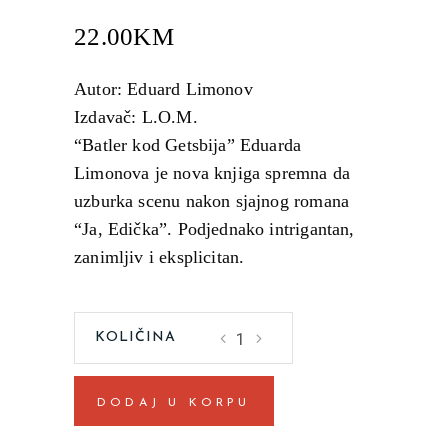
22.00
KM
Autor: Eduard Limonov
Izdavač: L.O.M.
“Batler kod Getsbija” Eduarda
Limonova je nova knjiga spremna da
uzburka scenu nakon sjajnog romana
“Ja, Edička”. Podjednako intrigantan,
zanimljiv i eksplicitan.
Batler
kod
Getsbija
DODAJ U KORPU
Eduard
Limonov