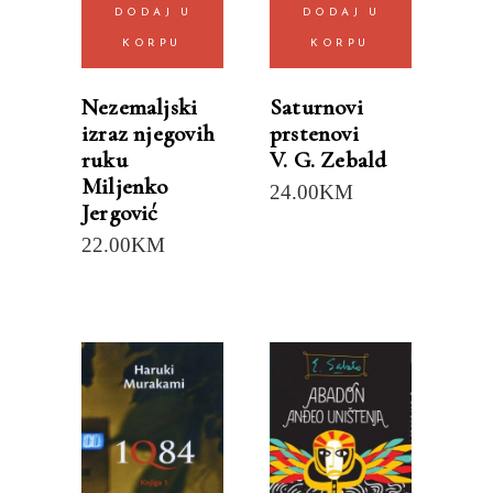
DODAJ U
DODAJ U
KORPU
KORPU
Nezemaljski
Saturnovi
izraz njegovih
prstenovi
ruku
V. G. Zebald
Miljenko
24.00
KM
Jergović
22.00
KM