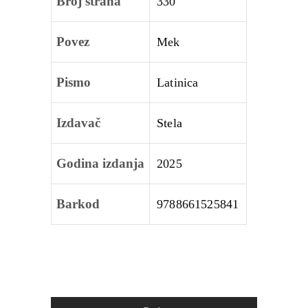
Broj strana
330
Povez
Mek
Pismo
Latinica
Izdavač
Stela
Godina izdanja
2025
Barkod
9788661525841