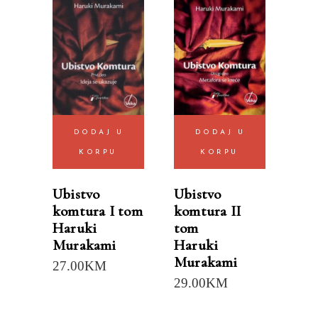
DODAJ U
DODAJ U
KORPU
KORPU
Ubistvo
Ubistvo
komtura I tom
komtura II
Haruki
tom
Murakami
Haruki
Murakami
27.00
KM
29.00
KM