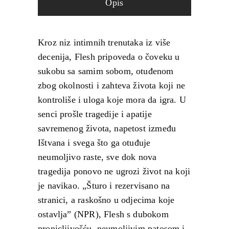
Opis
Kroz niz intimnih trenutaka iz više
decenija, Flesh pripoveda o čoveku u
sukobu sa samim sobom, otuđenom
zbog okolnosti i zahteva života koji ne
kontroliše i uloga koje mora da igra. U
senci prošle tragedije i apatije
savremenog života, napetost između
Ištvana i svega što ga otuđuje
neumoljivo raste, sve dok nova
tragedija ponovo ne ugrozi život na koji
je navikao. „Šturo i rezervisano na
stranici, a raskošno u odjecima koje
ostavlja” (NPR), Flesh s dubokom
pronicljivošću, neumoljivim patosom i