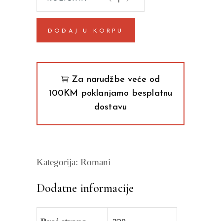
Soloj
quantity
DODAJ U KORPU
Za narudžbe veće od
100KM poklanjamo besplatnu
dostavu
Kategorija:
Romani
Dodatne informacije