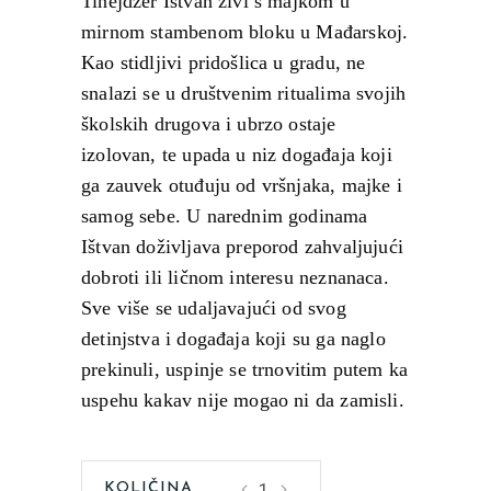
Tinejdžer Ištvan živi s majkom u
mirnom stambenom bloku u Mađarskoj.
Kao stidljivi pridošlica u gradu, ne
snalazi se u društvenim ritualima svojih
školskih drugova i ubrzo ostaje
izolovan, te upada u niz događaja koji
ga zauvek otuđuju od vršnjaka, majke i
samog sebe. U narednim godinama
Ištvan doživljava preporod zahvaljujući
dobroti ili ličnom interesu neznanaca.
Sve više se udaljavajući od svog
detinjstva i događaja koji su ga naglo
prekinuli, uspinje se trnovitim putem ka
uspehu kakav nije mogao ni da zamisli.
FleshDejvid