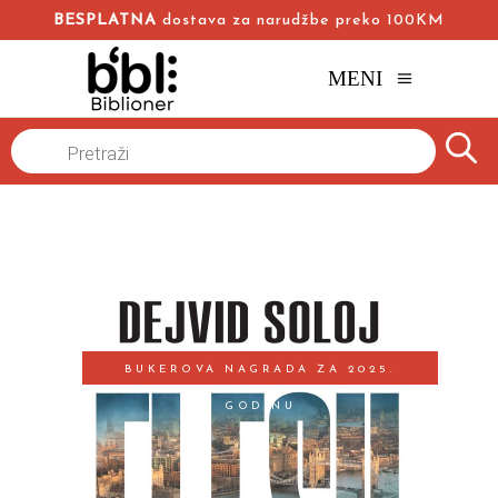
BESPLATNA
dostava za narudžbe preko 100KM
MENI
Products
Flesh
Naslovna
/
Online knjižara
/
Romani
/
Dejvid Soloj
search
BUKEROVA NAGRADA ZA 2025.
GODINU