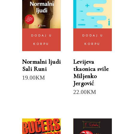
DODAJ U
DODAJ U
KORPU
KORPU
Normalni ljudi
Levijeva
Sali Runi
tkaonica svile
Miljenko
19.00
KM
Jergović
22.00
KM