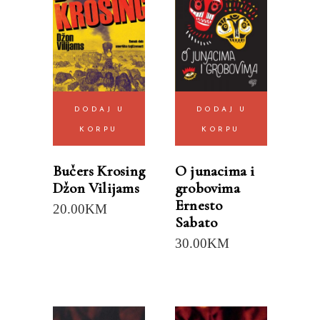
DODAJ U
DODAJ U
KORPU
KORPU
Bučers Krosing
O junacima i
Džon Vilijams
grobovima
Ernesto
20.00
KM
Sabato
30.00
KM