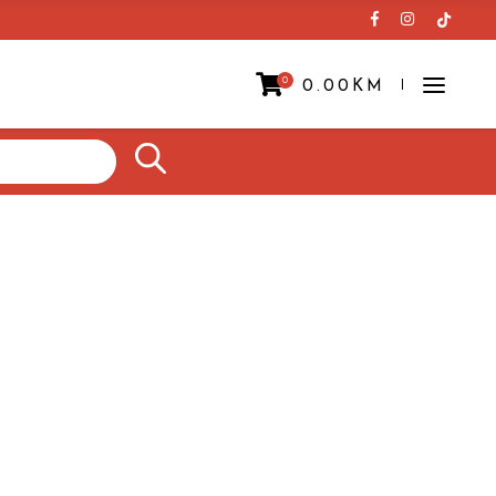
0
0.00
KM
Prazna korpa.