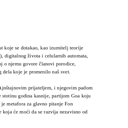
 koje se dotakao, kao izumitelj teorije
, digitalnog života i celularnih automata,
oj o njemu govore članovi porodice,
g dela koje je promenilo naš svet.
 Ajnštajnovim prijateljem, i njegovim padom
e stotinu godina kasnije, partijom Goa koju
i je metafora za glavno pitanje Fon
 koja će moći da se razvija nezavisno od