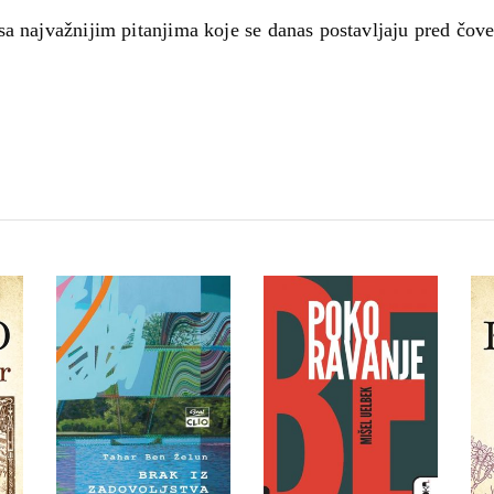
a najvažnijim pitanjima koje se danas postavljaju pred čov