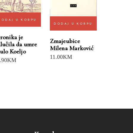
DODAJ U KORPU
DODAJ U KORPU
ronika je
Zmajeubice
lučila da umre
Milena Marković
ulo Koeljo
11.00
KM
.90
KM