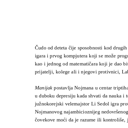
Čudo od deteta čije sposobnosti kod drugih
igara i prvog kompjutera koji se može progra
kao i jednog od matematičara koji je dao b
prijatelji, kolege ali i njegovi protivnici,
Manijak
postavlja Nojmana u centar triptih
u duboku depresiju kada shvati da nauka i t
južnokorejski velemajstor Li Sedol igra pro
Nojmanovog najambicioznijeg nedovršenog p
čovekove moći da je razume ili kontroliše, 