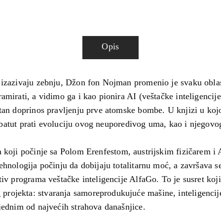
Opis
 izazivaju zebnju, Džon fon Nojman promenio je svaku oblast
mirati, a vidimo ga i kao pionira AI (veštačke inteligencije)
itan doprinos pravljenju prve atomske bombe. U knjizi u koj
 Labatut prati evoluciju ovog neuporedivog uma, kao i njegovo
a koji počinje sa Polom Erenfestom, austrijskim fizičarem i
ehnologija počinju da dobijaju totalitarnu moć, a završava s
tiv programa veštačke inteligencije AlfaGo. To je susret koj
rojekta: stvaranja samoreprodukujuće mašine, inteligencije
jednim od najvećih strahova današnjice.