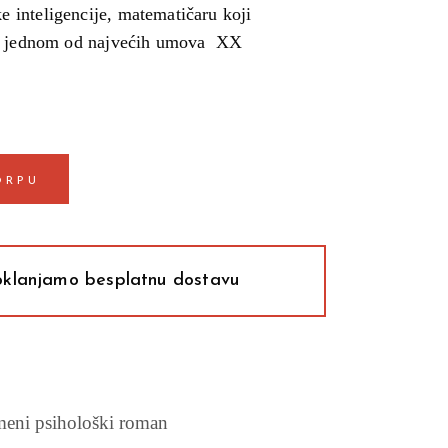
inteligencije, matematičaru koji
 i jednom od najvećih umova XX
ORPU
klanjamo besplatnu dostavu
meni psihološki roman