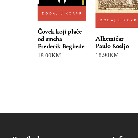
DODAJ U KORPU
DODAJ U KORP
Čovek koji plače
Alhemičar
od smeha
Paulo Koeljo
Frederik Begbede
18.90
KM
18.00
KM