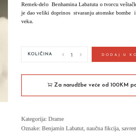
Remek-delo Benhamina Labatuta o tvorcu veštačke 
je dao veliki doprinos stvaranju atomske bombe
veka.
Manijak
DODAJ U K
Benhamin
Labatut
quantity
Za narudžbe veće od 100KM po
Kategorija:
Drame
Oznake:
Benjamín Labatut
,
naučna fikcija
,
savre