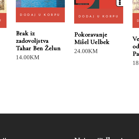
DODAJ U KORPU
DODAJ U KORPU
U
Brak iz
Pokoravanje
Ve
zadovoljstva
Mišel Uelbek
od
Tahar Ben Želun
24.00
KM
Pa
14.00
KM
18