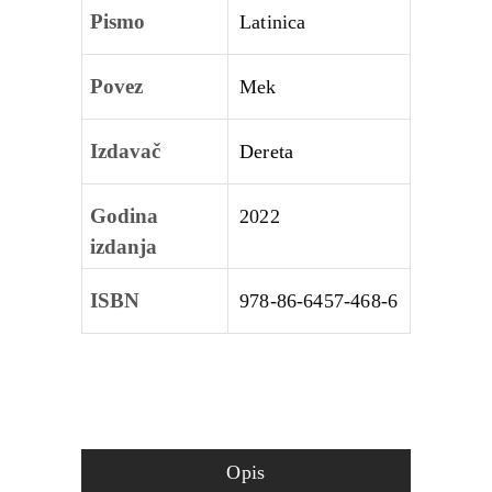
Pismo
Latinica
Povez
Mek
Izdavač
Dereta
Godina
2022
izdanja
ISBN
978‑86‑6457‑468‑6
Opis