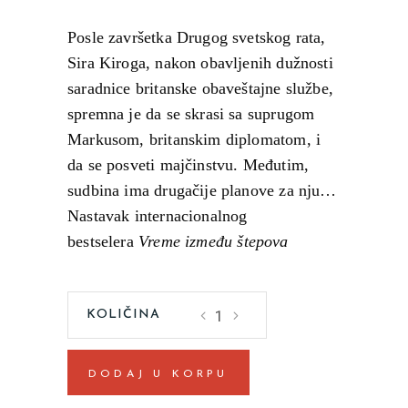
Posle završetka Drugog svetskog rata,
Sira Kiroga, nakon obavljenih dužnosti
saradnice britanske obaveštajne službe,
spremna je da se skrasi sa suprugom
Markusom, britanskim diplomatom, i
da se posveti majčinstvu. Međutim,
sudbina ima drugačije planove za nju…
Nastavak internacionalnog
bestselera
Vreme između štepova
Sira
Marija
Duenjas
DODAJ U KORPU
quantity