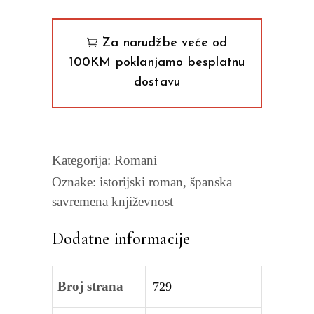
Za narudžbe veće od
100KM poklanjamo besplatnu
dostavu
Kategorija:
Romani
Oznake:
istorijski roman
,
španska
savremena književnost
Dodatne informacije
Broj strana
729