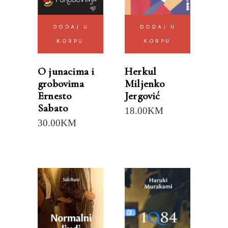
DODAJ U
DODAJ U
KORPU
KORPU
O junacima i
Herkul
grobovima
Miljenko
Ernesto
Jergović
Sabato
18.00
KM
30.00
KM