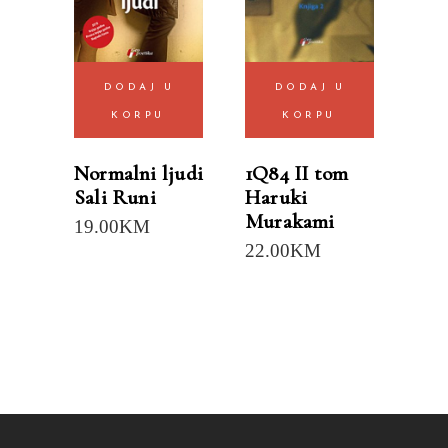
DODAJ U
DODAJ U
KORPU
KORPU
Normalni ljudi
1Q84 II tom
Sali Runi
Haruki
Murakami
19.00
KM
22.00
KM