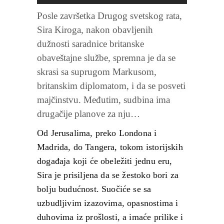
Posle završetka Drugog svetskog rata,
Sira Kiroga, nakon obavljenih
dužnosti saradnice britanske
obaveštajne službe, spremna je da se
skrasi sa suprugom Markusom,
britanskim diplomatom, i da se posveti
majčinstvu. Međutim, sudbina ima
drugačije planove za nju…
Od Jerusalima, preko Londona i
Madrida, do Tangera, tokom istorijskih
događaja koji će obeležiti jednu eru,
Sira je prisiljena da se žestoko bori za
bolju budućnost. Suočiće se sa
uzbudljivim izazovima, opasnostima i
duhovima iz prošlosti, a imaće prilike i