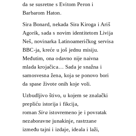
da se susretne s Evitom Peron i
Barbarom Haton.
Sira Bonard, nekada Sira Kiroga i Ariš
Agorik, sada s novim identitetom Livija
Neš, novinarka Latinoameričkog servisa
BBC-ja, kreće u još jednu misiju.
Međutim, ona odavno nije naivna
mlada krojačica… Sada je snažna i
samosvesna žena, koja se ponovo bori
da spase živote onih koje voli.
Uzbudljivo štivo, u kojem se znalački
prepliću istorija i fikcija,
roman
Sira
istovremeno je i povratak
nezaboravne junakinje, rastrzane
između tajni i izdaje, ideala i laži,