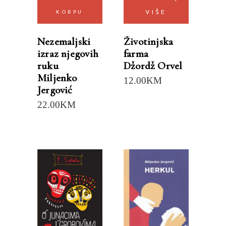
KORPU
VIŠE
Nezemaljski
Životinjska
izraz njegovih
farma
ruku
Džordž Orvel
Miljenko
12.00
KM
Jergović
22.00
KM