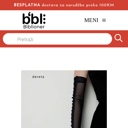
BESPLATNA
dostava za narudžbe preko 100KM
MENI
Products
Sira
Naslovna
/
Online knjižara
/
Romani
/
Marija Duenjas
search