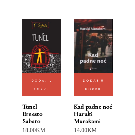
DODAJ U
DODAJ U
KORPU
KORPU
Tunel
Kad padne noć
Ernesto
Haruki
Sabato
Murakami
18.00
KM
14.00
KM