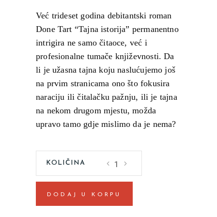
Već trideset godina debitantski roman
Done Tart “Tajna istorija” permanentno
intrigira ne samo čitaoce, već i
profesionalne tumače književnosti. Da
li je užasna tajna koju naslućujemo još
na prvim stranicama ono što fokusira
naraciju ili čitalačku pažnju, ili je tajna
na nekom drugom mjestu, možda
upravo tamo gdje mislimo da je nema?
Tajna
istorijaDona
Tart
DODAJ U KORPU
quantity