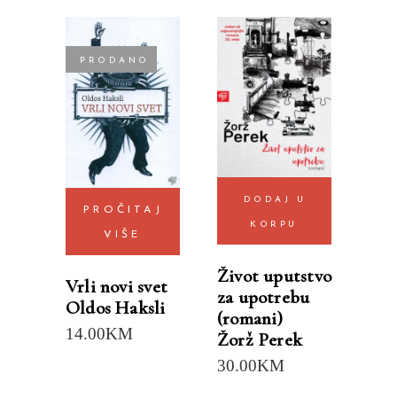
PRODANO
DODAJ U
PROČITAJ
KORPU
VIŠE
Život uputstvo
Vrli novi svet
za upotrebu
Oldos Haksli
(romani)
14.00
KM
Žorž Perek
30.00
KM