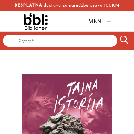
BESPLATNA
dostava za narudžbe preko 100KM
MENI
Naslovna
/
Online knjižara
/
Romani
/
Products
search
Tajna istorija
Dona Tart