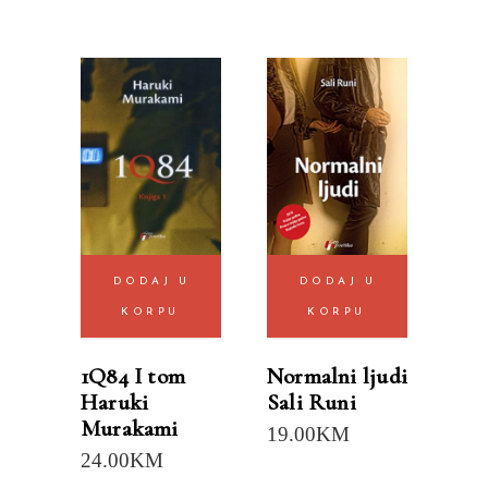
DODAJ U
DODAJ U
KORPU
KORPU
1Q84 I tom
Normalni ljudi
Haruki
Sali Runi
Murakami
19.00
KM
24.00
KM