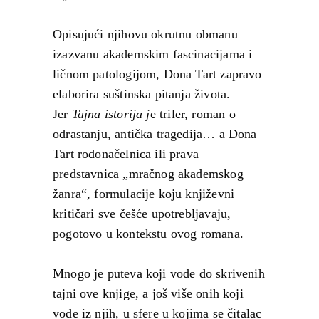
Opisujući njihovu okrutnu obmanu
izazvanu akademskim fascinacijama i
ličnom patologijom, Dona Tart zapravo
elaborira suštinska pitanja života.
Jer
Tajna istorija j
e triler, roman o
odrastanju, antička tragedija… a Dona
Tart rodonačelnica ili prava
predstavnica „mračnog akademskog
žanra“, formulacije koju književni
kritičari sve češće upotrebljavaju,
pogotovo u kontekstu ovog romana.
Mnogo je puteva koji vode do skrivenih
tajni ove knjige, a još više onih koji
vode iz njih, u sfere u kojima se čitalac