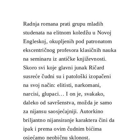
Radnja romana prati grupu mladih
studenata na elitnom koledžu u Novoj
Engleskoj, okupljenih pod patronatom
ekscentričnog profesora klasičnih nauka
na seminaru iz antičke književnosti.
Skoro svi koje glavni junak Ričard
susreće čudni su i patološki izopačeni
na svoj način: elitisti, narkomani,
narcisi, glupaci… I on je, svakako,
daleko od savršenstva, možda je samo
za nijansu saosjećajniji. Autorkino
briljantno nijansiranje karaktera čini da
ipak i prema ovim čudnim bićima
osjećamo neobičnu sklonost.