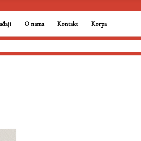
đaji
O nama
Kontakt
Korpa