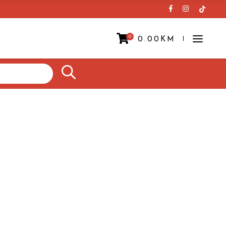
0
0.00
KM
Prazna korpa.