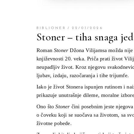
BIBLIONER
22/01/2026
Stoner – tiha snaga je
Roman
Stoner
Džona Vilijamsa možda nije o
književnosti 20. veka. Priča prati život Vi
neupadljiv život. Kroz njegovu svakodnevicu
ljubav, izdaju, razočaranja i tihe trijumfe.
Iako je život Stonera ispunjen rutinom i n
prikazuje unutrašnje dileme, moralne izbore
Ono što
Stoner
čini posebnim jeste njegova 
o čoveku koji se suočava sa životom, sa svo
životne pobede.