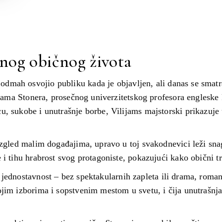
dnog običnog života
dmah osvojio publiku kada je objavljen, ali danas se smatr
lijama Stonera, prosečnog univerzitetskog profesora engleske
, sukobe i unutrašnje borbe, Vilijams majstorski prikazuje 
aizgled malim događajima, upravo u toj svakodnevici leži sn
 i tihu hrabrost svog protagoniste, pokazujući kako obični t
jednostavnost – bez spektakularnih zapleta ili drama, roman
jim izborima i sopstvenim mestom u svetu, i čija unutrašnja 