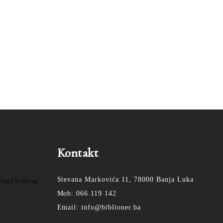
Kontakt
Snaga Jednog
Stevana Markovića 11, 78000 Banja Luka
a
Mob: 066 119 142
Email: info@biblioner.ba