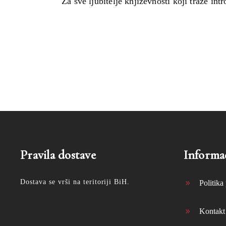
Za sve ljubitelje književnosti koji traže in
Pravila dostave
Informac
Dostava se vrši na teritoriji BiH.
Politika 
Kontakt