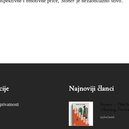
trospektivne i emotivne priče,
Stoner
je nezaobilazno štivo.
ije
Najnoviji članci
Stoner – Tiha 
privatnosti
Običnog Život
22/01/2026