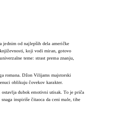
a jednim od najlepših dela američke
 književnosti, koji vodi miran, gotovo
univerzalne teme: strast prema znanju,
aga romana. Džon Vilijams majstorski
renuci oblikuju čovekov karakter.
 ostavlja dubok emotivni utisak. To je priča
snaga inspiriše čitaoca da ceni male, tihe