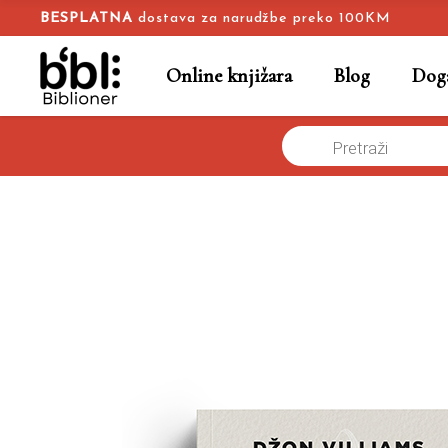
BESPLATNA
dostava za narudžbe preko 100KM
Online knjižara
Blog
Doga
Products
Naslovna
/
Proza
/
Stoner – tiha snaga jednog običnog života
search