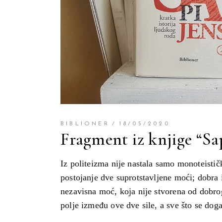
BIBLIONER
18/05/2020
Fragment iz knjige “Sa
Iz politeizma nije nastala samo monoteistička
postojanje dve suprotstavljene moći; dobra
nezavisna moć, koja nije stvorena od dobro
polje između ove dve sile, a sve što se dog