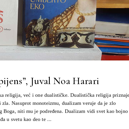
pijens”, Juval Noa Harari
 religija, već i one dualističke. Dualistička religija priznaj
 i zla. Nasuprot monoteizmu, dualizam veruje da je zlo
g Boga, niti mu je podređena. Dualizam vidi svet kao bojno
ađa u svetu kao deo te