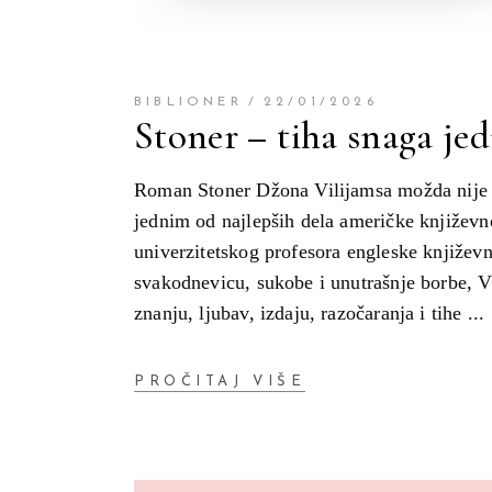
BIBLIONER
22/01/2026
Stoner – tiha snaga je
Roman Stoner Džona Vilijamsa možda nije o
jednim od najlepših dela američke književno
univerzitetskog profesora engleske književn
svakodnevicu, sukobe i unutrašnje borbe, Vi
znanju, ljubav, izdaju, razočaranja i tihe
PROČITAJ VIŠE