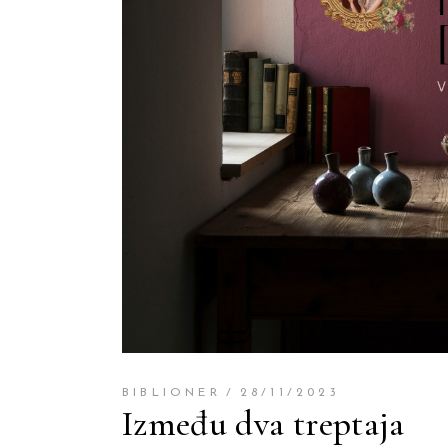
BIBLIONER
28/11/2023
Između dva treptaja