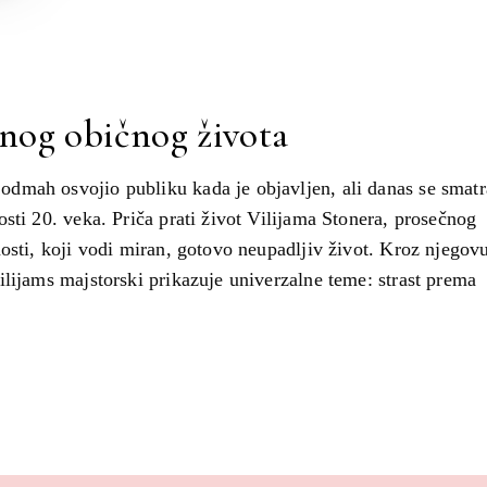
dnog običnog života
dmah osvojio publiku kada je objavljen, ali danas se smatr
sti 20. veka. Priča prati život Vilijama Stonera, prosečnog
osti, koji vodi miran, gotovo neupadljiv život. Kroz njegov
lijams majstorski prikazuje univerzalne teme: strast prema