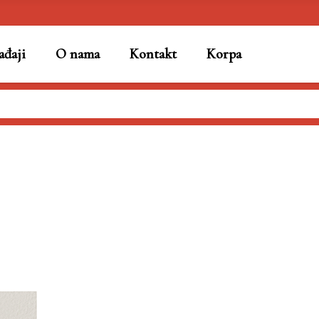
đaji
O nama
Kontakt
Korpa