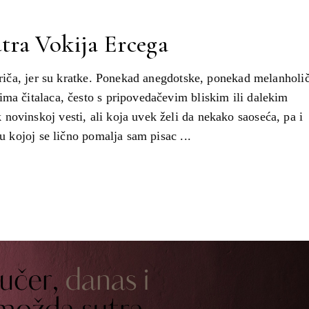
utra Vokija Ercega
 priča, jer su kratke. Ponekad anegdotske, ponekad melanholi
ima čitalaca, često s pripovedačevim bliskim ili dalekim
ovinskoj vesti, ali koja uvek želi da nekako saoseća, pa i
i u kojoj se lično pomalja sam pisac