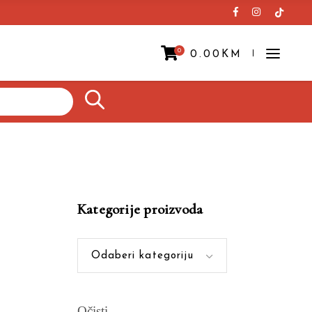
0
0.00
KM
Prazna korpa.
Kategorije proizvoda
Odaberi kategoriju
Očisti