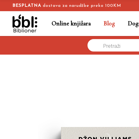
BESPLATNA
dostava za narudžbe preko 100KM
Online knjižara
Blog
Doga
Products
Naslovna
/
Blog
search