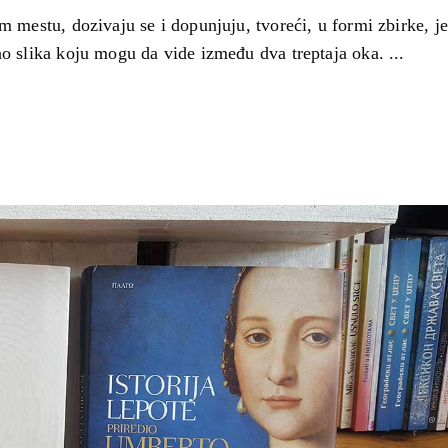
om mestu, dozivaju se i dopunjuju, tvoreći, u formi zbirke, j
kao slika koju mogu da vide između dva treptaja oka.