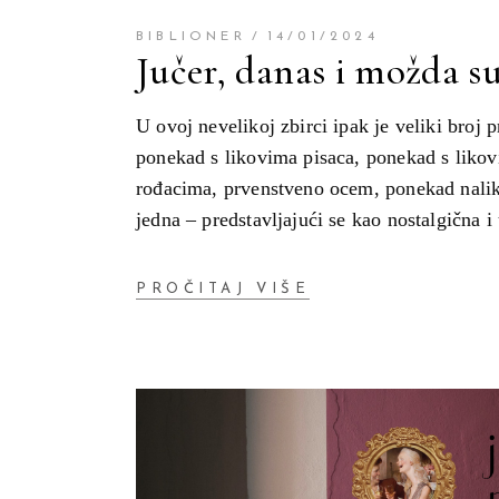
BIBLIONER
14/01/2024
Jučer, danas i možda s
U ovoj nevelikoj zbirci ipak je veliki broj
ponekad s likovima pisaca, ponekad s likov
rođacima, prvenstveno ocem, ponekad nalik n
jedna – predstavljajući se kao nostalgična 
PROČITAJ VIŠE