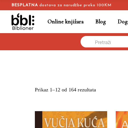
BESPLATNA
dostava za narudžbe preko 100KM
Online knjižara
Blog
Doga
Products
Naslovna
/
search
Prikaz 1–12 od 164 rezultata