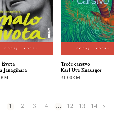
DODAJ U KORPU
DODAJ U KORPU
 života
Treće carstvo
a Janagihara
Karl Uve Knausgor
0
KM
31.00
KM
1
2
3
4
…
12
13
14