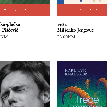
DODAJ U KORPU
DODAJ U KORPU
čka-plačka
1983.
 Piščević
Miljenko Jergović
0
KM
33.00
KM