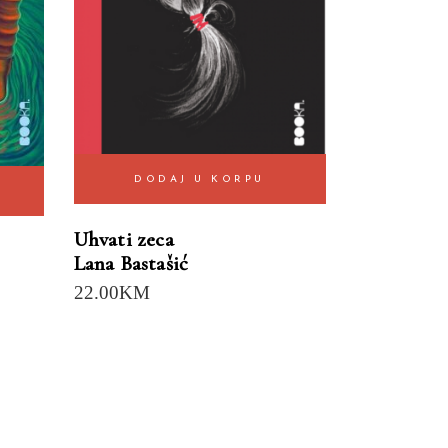
DODAJ U KORPU
Uhvati zeca
Lana Bastašić
22.00
KM