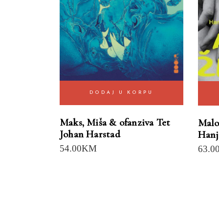
DODAJ U KORPU
Maks, Miša & ofanziva Tet
Malo
Johan Harstad
Hanj
54.00
KM
63.0