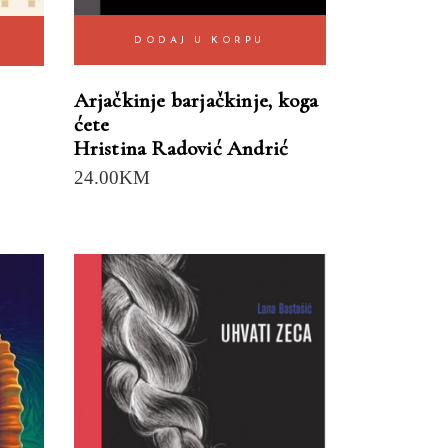
DODAJ U KORPU
Arjačkinje barjačkinje, koga
ćete
Hristina Radović Andrić
24.00
KM