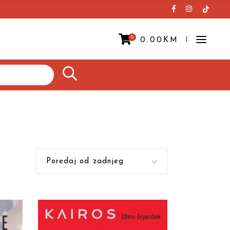
0
0.00
KM
Prazna korpa.
Poredaj od zadnjeg