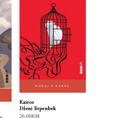
DODAJ U KORPU
Kairos
Dženi Erpenbek
26.00
KM
o