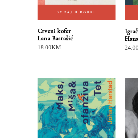
DODAJ U KORPU
Crveni kofer
Igra
Lana Bastašić
Hana
18.00
KM
24.0