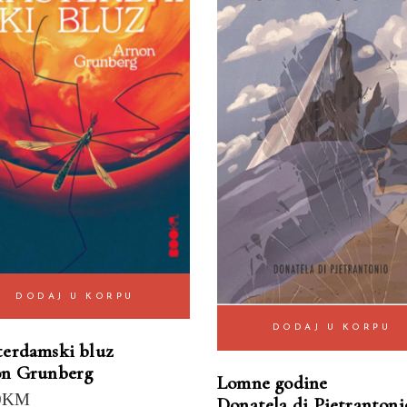
DODAJ U KORPU
DODAJ U KORPU
erdamski bluz
n Grunberg
Lomne godine
0
KM
Donatela di Pjetrantoni