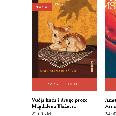
NOVO
DODAJ U KORPU
Vučja kuća i druge proze
Amst
Magdalena Blažević
Arno
22.00
KM
24.0