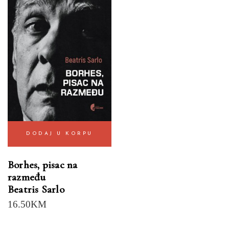
DODAJ U KORPU
Borhes, pisac na
razmeđu
Beatris Sarlo
16.50
KM