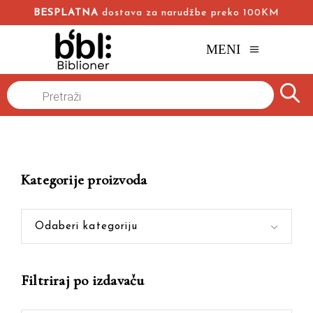
BESPLATNA
dostava za narudžbe preko 100KM
MENI
Products
Naslovna
/
Online knjižara
/
književna analiza
search
Kategorije proizvoda
Odaberi kategoriju
Filtriraj po izdavaču