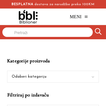
BESPLATNA
dostava za narudžbe preko 100KM
MENI
Products
Naslovna
/
Online knjižara
/
Na ručku sa Orsonom
search
Kategorije proizvoda
Odaberi kategoriju
Filtriraj po izdavaču