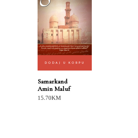
DODAJ U KORPU
Samarkand
Amin Maluf
15.70
KM