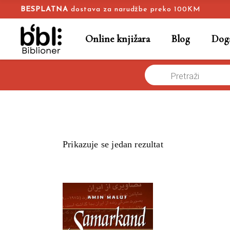
BESPLATNA
dostava za narudžbe preko 100KM
Online knjižara
Blog
Doga
Products
Naslovna
/
Online knjižara
/
persijska istorija
search
Prikazuje se jedan rezultat