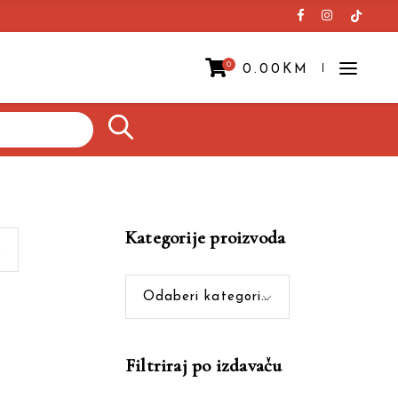
0
0.00
KM
Prazna korpa.
Kategorije proizvoda
Odaberi kategoriju
Filtriraj po izdavaču