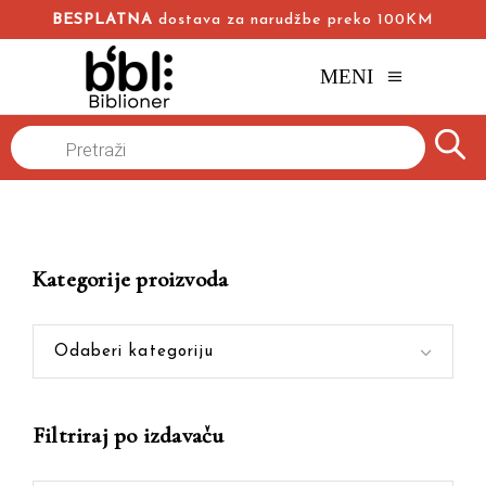
BESPLATNA
dostava za narudžbe preko 100KM
MENI
Products
Naslovna
/
Online knjižara
/
politička ekonomija
search
Kategorije proizvoda
Odaberi kategoriju
Filtriraj po izdavaču