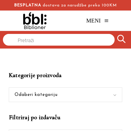
BESPLATNA
dostava za narudžbe preko 100KM
MENI
Products
Naslovna
/
Online knjižara
/
Proza
search
Kategorije proizvoda
Odaberi kategoriju
Filtriraj po izdavaču