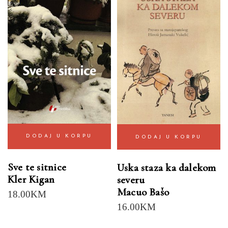
DODAJ U KORPU
DODAJ U KORPU
Sve te sitnice
Uska staza ka dalekom
Kler Kigan
severu
Macuo Bašo
18.00
KM
16.00
KM