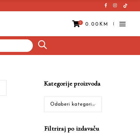
0
0.00
KM
Prazna korpa.
Kategorije proizvoda
Odaberi kategoriju
Filtriraj po izdavaču