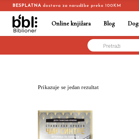
BESPLATNA
dostava za narudžbe preko 100KM
Online knjižara
Blog
Doga
Products
Naslovna
/
Online knjižara
/
putopisi
search
Prikazuje se jedan rezultat