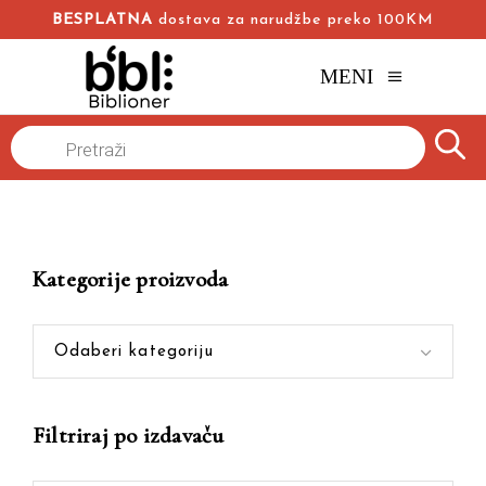
BESPLATNA
dostava za narudžbe preko 100KM
MENI
Products
Naslovna
/
Online knjižara
/
Ujedinjeno kraljevstvo
search
Kategorije proizvoda
Odaberi kategoriju
Filtriraj po izdavaču