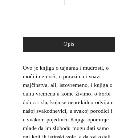
Opis
Ovo je knjiga o tajnama i mudrosti, o
moći i nemoći, o porazima i snazi
majčinstva, ali, istovremeno, i knjiga o
duhu vremena u kome živimo, o borbi
dobra i zla, koja se neprekidno odvija u
našoj svakodnevici, u svakoj porodici i
u svakom pojedincu.Knjiga opominje
mlade da im slobodu mogu dati samo
oni koji ih istinski vole, a da svi ostali