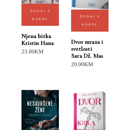
DODAJ U
DODAJ U
KORPU
KORPU
Njena bitka
Dvor mraza i
Kristin Hana
svetlosti
23.00
KM
Sara Dž. Mas
20.00
KM