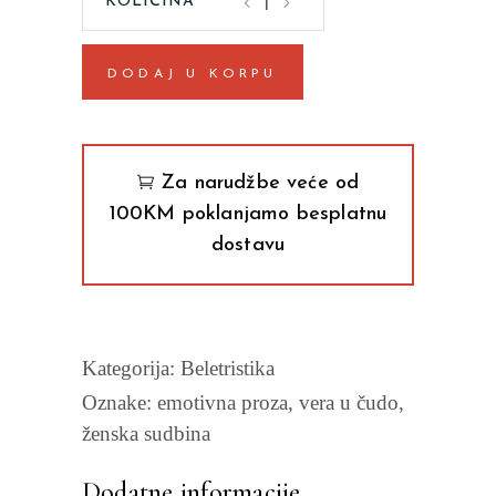
je
došla
DODAJ U KORPU
dobra
vila
Ljiljana
Habjanović
Za narudžbe veće od
Đurović
100KM poklanjamo besplatnu
quantity
dostavu
Kategorija:
Beletristika
Oznake:
emotivna proza
,
vera u čudo
,
ženska sudbina
Dodatne informacije