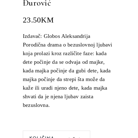
Đurović
23.50
KM
Izdavač: Globos Aleksandrija
Porodična drama o bezuslovnoj ljubavi
koja prolazi kroz različite faze: kada
dete počinje da se odvaja od majke,
kada majka počinje da gubi dete, kada
majka počinje da strepi šta može da
kaže ili uradi njeno dete, kada majka
shvati da je njena ljubav zaista
bezuslovna.
Onda