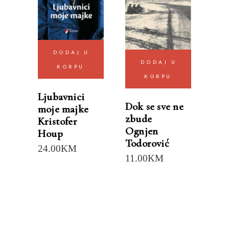
DODAJ U
DODAJ U
KORPU
KORPU
Ljubavnici
Dok se sve ne
moje majke
zbude
Kristofer
Ognjen
Houp
Todorović
24.00
KM
11.00
KM