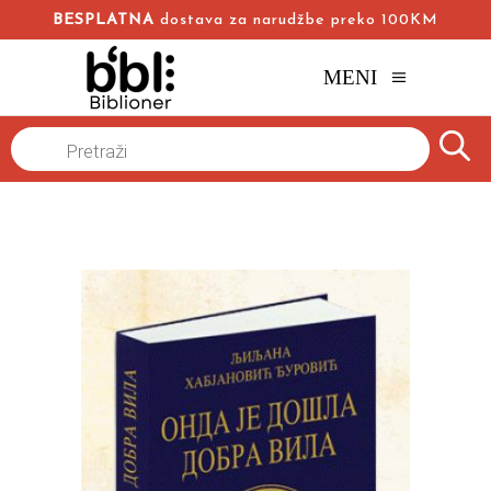
BESPLATNA
dostava za narudžbe preko 100KM
MENI
Naslovna
/
Online knjižara
/
Beletristika
/
Products
search
Onda je došla dobra vila
Ljiljana Habjanović Đurović