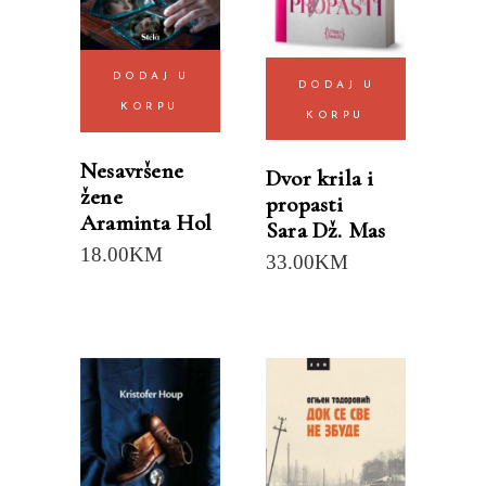
DODAJ U
DODAJ U
KORPU
KORPU
Nesavršene
Dvor krila i
žene
propasti
Araminta Hol
Sara Dž. Mas
18.00
KM
33.00
KM