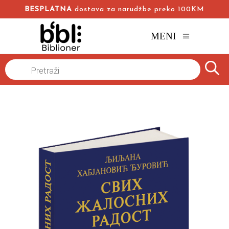
BESPLATNA
dostava za narudžbe preko 100KM
MENI
Naslovna
/
Online knjižara
/
Beletristika
/
Products
search
Svih žalosnih radost
Ljiljana Habjanović Đurović