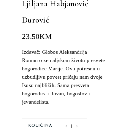
Ljiljana Habjanović
Đurović
23.50
KM
Izdavač: Globos Aleksandrija
Roman o zemaljskom životu presvete
bogorodice Marije. Ovu potresnu u
uzbudljivu povest pričaju nam dvoje
Isusu najbližih. Sama presveta
bogorodica i Jovan, bogoslov i
jevanđelista.
Svih
žalosnih