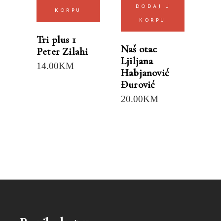
DODAJ U
KORPU
KORPU
Tri plus 1
Naš otac
Peter Zilahi
Ljiljana
14.00
KM
Habjanović
Đurović
20.00
KM