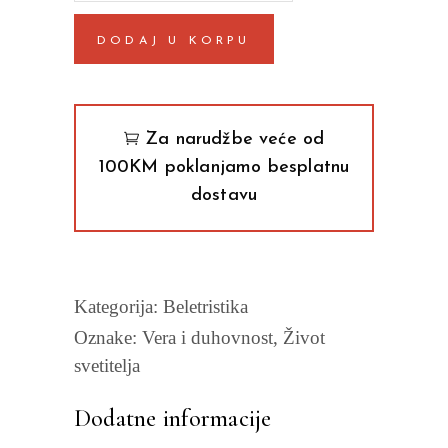
radost
DODAJ U KORPU
Ljiljana
Habjanović
Đurović
quantity
Za narudžbe veće od
100KM poklanjamo besplatnu
dostavu
Kategorija:
Beletristika
Oznake:
Vera i duhovnost
,
Život
svetitelja
Dodatne informacije