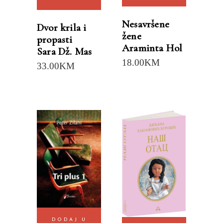
Nesavršene
Dvor krila i
žene
propasti
Araminta Hol
Sara Dž. Mas
18.00
KM
33.00
KM
DODAJ U