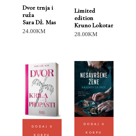
Dvor trnja i
Limited
ruža
edition
Sara Dž. Mas
Kruno Lokotar
24.00
KM
28.00
KM
DODAJ U
DODAJ U
KORPU
KORPU