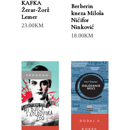
KAFKA
Berberin
Žerar-Žorž
kneza Miloša
Lemer
Nićifor
23.00
KM
Ninković
18.00
KM
PRODANO
DODAJ U
KORPU