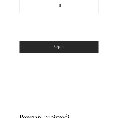
8
Opis
Povezani proizvodi