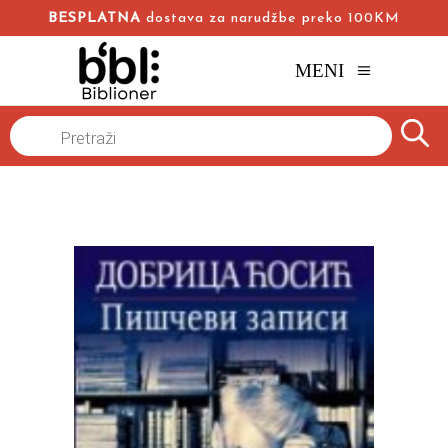
BESPLATNA
dostava za narudžbe preko 100KM
MENI
Naslovna
/
Online knjižara
/
Autobiografije
Biografije
/
Products
search
Piščevi zapisi
Dobrica Ćosić