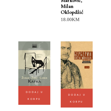
Marković
,
Milan
Oklopdžić
18.00
KM
DODAJ U
DODAJ U
KORPU
KORPU