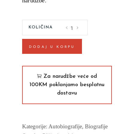
narudžbe.
Piščevi
zapisi
Dobrica
DODAJ U KORPU
Ćosić
quantity
Za narudžbe veće od
100KM poklanjamo besplatnu
dostavu
Kategorije:
Autobiografije
,
Biografije