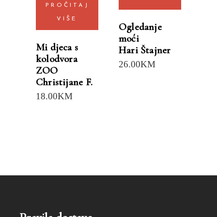
PROČITAJ
VIŠE
Ogledanje
moći
Mi djeca s
Hari Štajner
kolodvora
26.00
KM
ZOO
Christijane F.
18.00
KM