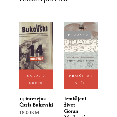
PRODANO
DODAJ U
PROČITAJ
KORPU
VIŠE
14 intervjua
Izmišljeni
Čarls Bukovski
život
Goran
18.00
KM