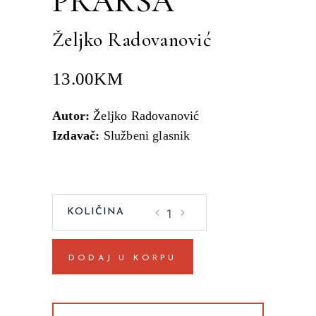
PRAKSA
Željko Radovanović
13.00
KM
Autor:
Željko Radovanović
Izdavač:
Službeni glasnik
ISLAMSKO
BANKARSTVO
-
DODAJ U KORPU
TEORIJA
I
PRAKSA