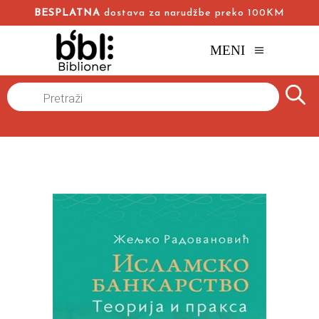
BESPLATNA
dostava za narudžbe preko 100KM
MENI
Naslovna
/
Online knjižara
/
Biznis i ekonomija
/
Products
search
ISLAMSKO BANKARSTVO – TEORIJA I PRAKSA
Željko Radovanović