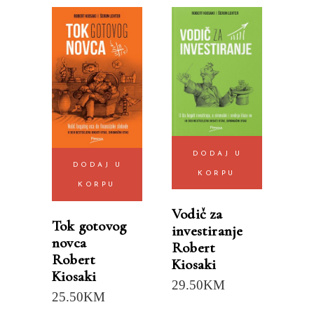
DODAJ U
DODAJ U
KORPU
KORPU
Vodič za
Tok gotovog
investiranje
novca
Robert
Robert
Kiosaki
Kiosaki
29.50
KM
25.50
KM