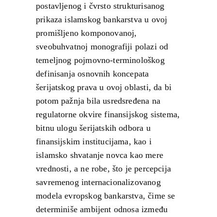
postavljenog i čvrsto strukturisanog
prikaza islamskog bankarstva u ovoj
promišljeno komponovanoj,
sveobuhvatnoj monografiji polazi od
temeljnog pojmovno-terminološkog
definisanja osnovnih koncepata
šerijatskog prava u ovoj oblasti, da bi
potom pažnja bila usredsređena na
regulatorne okvire finansijskog sistema,
bitnu ulogu šerijatskih odbora u
finansijskim institucijama, kao i
islamsko shvatanje novca kao mere
vrednosti, a ne robe, što je percepcija
savremenog internacionalizovanog
modela evropskog bankarstva, čime se
determiniše ambijent odnosa između