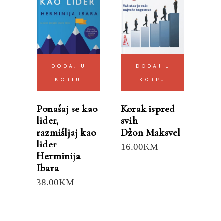
DODAJ U
DODAJ U
KORPU
KORPU
Ponašaj se kao
Korak ispred
lider,
svih
razmišljaj kao
Džon Maksvel
lider
16.00
KM
Herminija
Ibara
38.00
KM