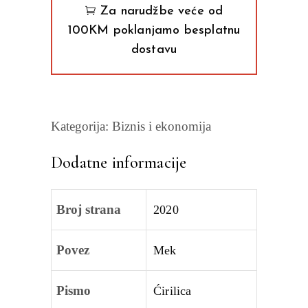
(Željko
Za narudžbe veće od
Radovanović)
100KM poklanjamo besplatnu
quantity
dostavu
Kategorija:
Biznis i ekonomija
Dodatne informacije
Broj strana
2020
Povez
Mek
Pismo
Ćirilica