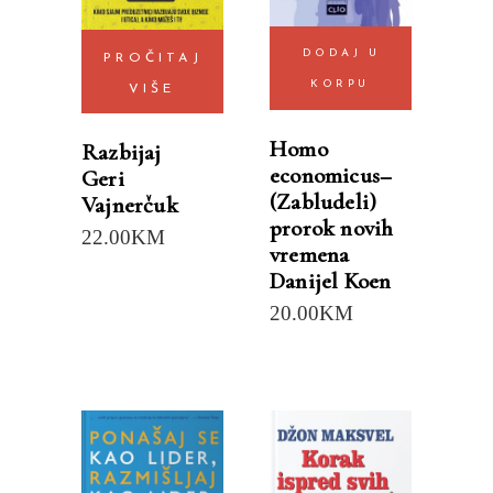
DODAJ U
PROČITAJ
KORPU
VIŠE
Homo
Razbijaj
economicus–
Geri
(Zabludeli)
Vajnerčuk
prorok novih
22.00
KM
vremena
Danijel Koen
20.00
KM