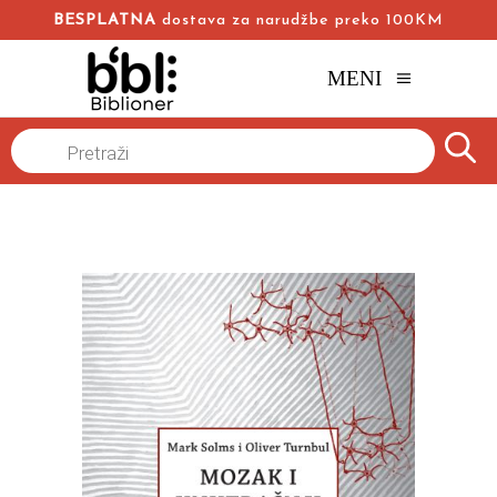
BESPLATNA
dostava za narudžbe preko 100KM
MENI
Naslovna
/
Online knjižara
/
Popularna nauka
/
Products
search
Mozak i unutrašnji svet
,
Mark Solms
Oliver Turnbul