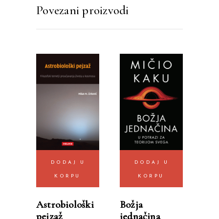
Povezani proizvodi
DODAJ U
DODAJ U
KORPU
KORPU
Astrobiološki
Božja
pejzaž
jednačina