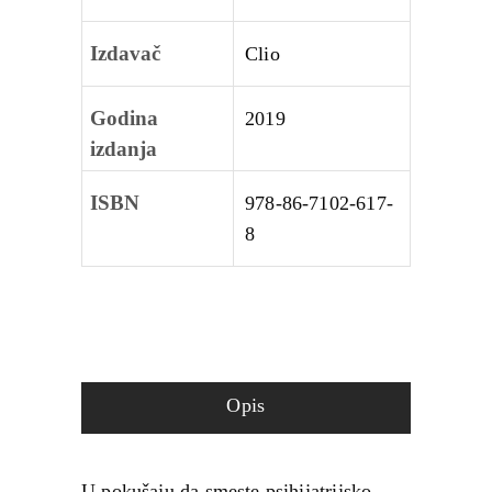
Izdavač
Clio
Godina
2019
izdanja
ISBN
978-86-7102-617-
8
Opis
U pokušaju da smeste psihijatrijsko