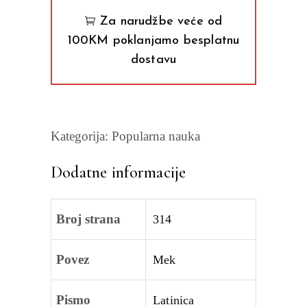
Oliver
Za narudžbe veće od
Turnbul
100KM poklanjamo besplatnu
quantity
dostavu
Kategorija:
Popularna nauka
Dodatne informacije
Broj strana
314
Povez
Mek
Pismo
Latinica