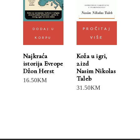
PROČITAJ
DODAJ U
VIŠE
KORPU
Koža u igri,
Najkraća
2.izd
istorija Evrope
Nasim Nikolas
Džon Herst
Taleb
16.50
KM
31.50
KM