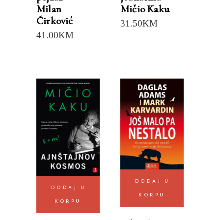
Milan
Mičio Kaku
Ćirković
31.50
KM
41.00
KM
DODAJ U
DODAJ U
KORPU
KORPU