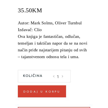
35.50
KM
Autor: Mark Solms, Oliver Turnbul
Izdavač: Clio
Ova knjiga je fantastičan, odlučan,
temeljan i taktičan napor da se na novi
način priđe najstarijem pitanju od svih
– tajanstvenom odnosu tela i uma.
Mozak
i
unutrašnji
DODAJ U KORPU
svet
Mark
Solms,