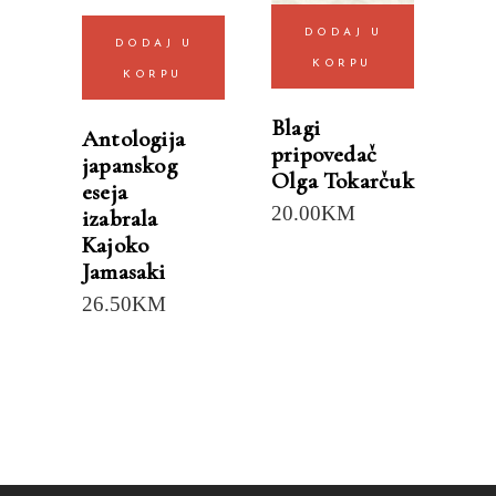
DODAJ U
DODAJ U
KORPU
KORPU
Blagi
Antologija
pripovedač
japanskog
Olga Tokarčuk
eseja
20.00
KM
izabrala
Kajoko
Jamasaki
26.50
KM