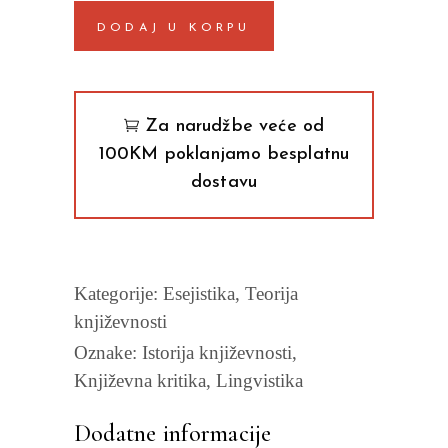
za
DODAJ U KORPU
savršenim
jezikom
Umberto
Eko
Za narudžbe veće od
quantity
100KM poklanjamo besplatnu
dostavu
Kategorije:
Esejistika
,
Teorija
književnosti
Oznake:
Istorija književnosti
,
Književna kritika
,
Lingvistika
Dodatne informacije