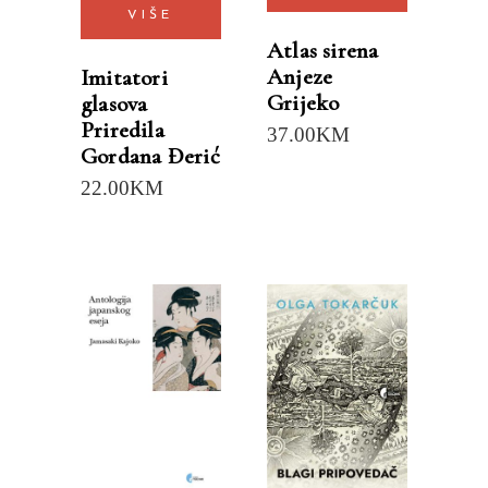
VIŠE
Atlas sirena
Anjeze
Imitatori
Grijeko
glasova
Priredila
37.00
KM
Gordana Đerić
22.00
KM