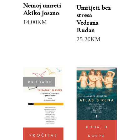
Nemoj umreti
Umrijeti bez
Akiko Josano
stresa
14.00
KM
Vedrana
Rudan
25.20
KM
PRODANO
DODAJ U
PROČITAJ
KORPU