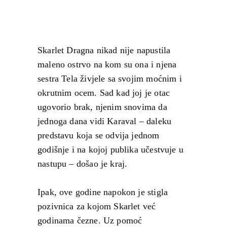
Skarlet Dragna nikad nije napustila
maleno ostrvo na kom su ona i njena
sestra Tela živjele sa svojim moćnim i
okrutnim ocem. Sad kad joj je otac
ugovorio brak, njenim snovima da
jednoga dana vidi Karaval – daleku
predstavu koja se odvija jednom
godišnje i na kojoj publika učestvuje u
nastupu – došao je kraj.
Ipak, ove godine napokon je stigla
pozivnica za kojom Skarlet već
godinama čezne. Uz pomoć