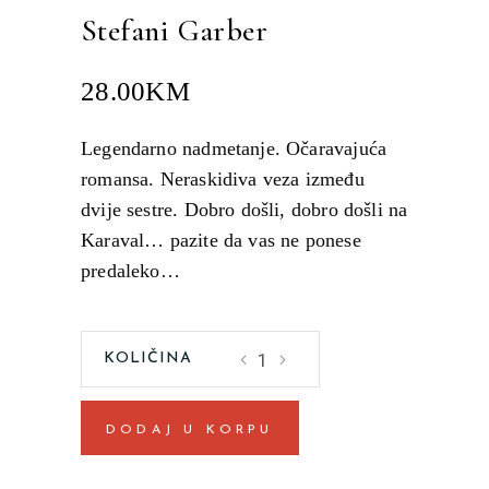
Stefani Garber
28.00
KM
Legendarno nadmetanje. Očaravajuća
romansa. Neraskidiva veza između
dvije sestre. Dobro došli, dobro došli na
Karaval… pazite da vas ne ponese
predaleko…
Karaval
-
Karaval
DODAJ U KORPU
1
quantity