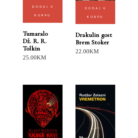
DODAJ U
DODAJ U
KORPU
KORPU
Tumaralo
Drakulin gost
Dž. R. R.
Brem Stoker
Tolkin
22.00
KM
25.00
KM