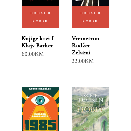
DODAJ U
DODAJ U
KORPU
KORPU
Knjige krvi I
Vremetron
Klajv Barker
Rodžer
Zelazni
60.00
KM
22.00
KM