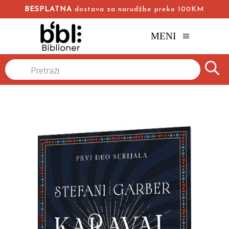
BESPLATNA
dostava za narudžbe preko 100KM
MENI
Naslovna
/
Online knjižara
/
Fantastika
/
Products
search
Karaval – Karaval 1
Stefani Garber