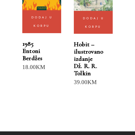
DODAJ U
DODAJ U
KORPU
KORPU
1985
Hobit –
Entoni
ilustrovano
Berdžes
izdanje
Dž. R. R.
18.00
KM
Tolkin
39.00
KM