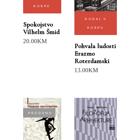
KORPU
DODAJ U
Spokojstvo
KORPU
Vilhelm Šmid
20.00
KM
Pohvala ludosti
Erazmo
Roterdamski
13.00
KM
PRODANO