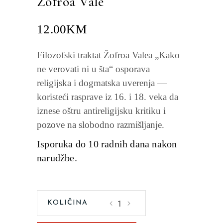
Žofroa Vale
12.00
KM
Filozofski traktat Žofroa Valea „Kako
ne verovati ni u šta“ osporava
religijska i dogmatska uverenja —
koristeći rasprave iz 16. i 18. veka da
iznese oštru antireligijsku kritiku i
pozove na slobodno razmišljanje.
Isporuka do 10 radnih dana nakon
narudžbe.
Kako
ne