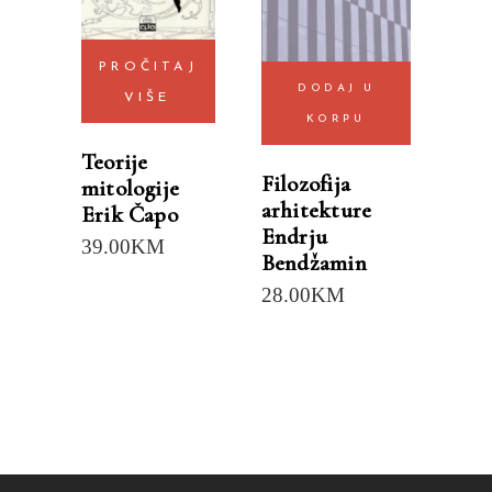
PROČITAJ
DODAJ U
VIŠE
KORPU
Teorije
Filozofija
mitologije
arhitekture
Erik Čapo
Endrju
39.00
KM
Bendžamin
28.00
KM