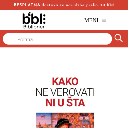
BESPLATNA
dostava za narudžbe preko 100KM
MENI
Naslovna
/
Online knjižara
/
Filozofija
/
Products
search
Kako ne verovati ni u šta
Žofroa Vale