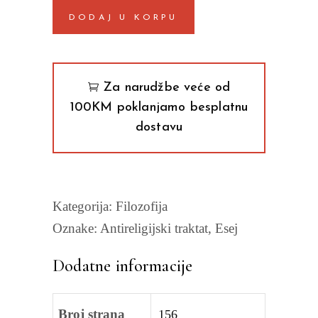
verovati
DODAJ U KORPU
ni
u
šta
Žofroa
Za narudžbe veće od
Vale
100KM poklanjamo besplatnu
quantity
dostavu
Kategorija:
Filozofija
Oznake:
Antireligijski traktat
,
Esej
Dodatne informacije
Broj strana
156