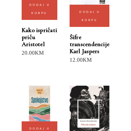
DODAJ U
DODAJ U
KORPU
KORPU
Kako ispričati
priču
Šifre
Aristotel
transcendencije
Karl Jaspers
20.00
KM
12.00
KM
DODAJ U